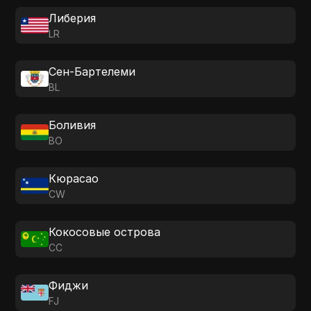
Либерия
LR
Сен-Бартелеми
BL
Боливия
BO
Кюрасао
CW
Кокосовые острова
CC
Фиджи
FJ