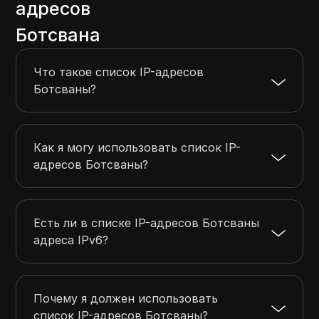
адресов
154.0.16.0
154.0.23.255
2048
Ботсвана
154.120.210.0
154.120.211.255
512
156.251.109.0
156.251.109.255
256
Что такое список IP-адресов
156.38.4.0
156.38.7.255
1024
Ботсваны?
156.38.16.0
156.38.31.255
4096
Как я могу использовать список IP-
адресов Ботсваны?
Есть ли в списке IP-адресов Ботсваны
адреса IPv6?
Почему я должен использовать
список IP-адресов Ботсваны?