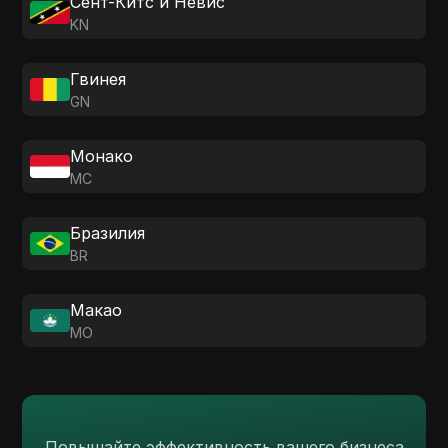
Сент-Китс и Невис
KN
Гвинея
GN
Монако
MC
Бразилия
BR
Макао
MO
Повышайте эффективность вашего бизнеса