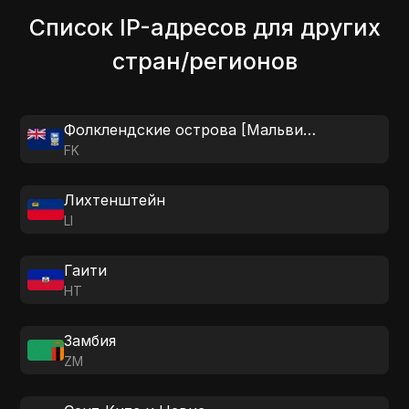
Список IP-адресов для других
стран/регионов
Фолклендские острова [Мальвинские]
FK
Лихтенштейн
LI
Гаити
HT
Замбия
ZM