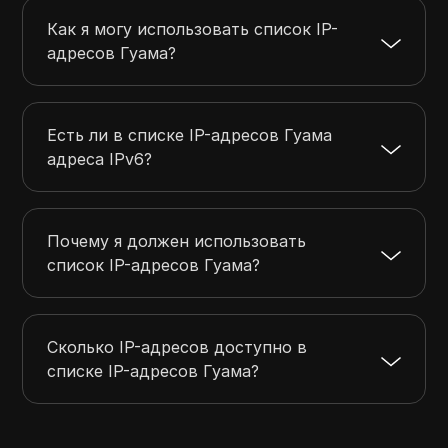
203.95.8.0
203.95.15.255
2048
Как я могу использовать список IP-
205.198.96.0
205.198.103.255
2048
адресов Гуама?
205.230.132.0
205.230.132.255
256
209.164.184.0
209.164.191.255
2048
Есть ли в списке IP-адресов Гуама
адреса IPv6?
Почему я должен использовать
список IP-адресов Гуама?
Сколько IP-адресов доступно в
списке IP-адресов Гуама?