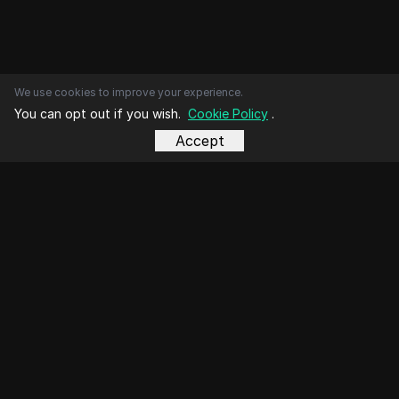
We use cookies to improve your experience.
You can opt out if you wish.
Cookie Policy
.
Accept
business@dicloak.com
Топ видео
Маркетинг в социальных сетях