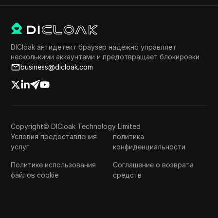
DICloak антидетект браузер надежно управляет
несколькими аккаунтами и предотвращает блокировки
business@dicloak.com
Copyright© DICloak Technology Limited
Условия предоставления
политика
услуг
конфиденциальности
Политике использования
Соглашение о возврата
файлов cookie
средств