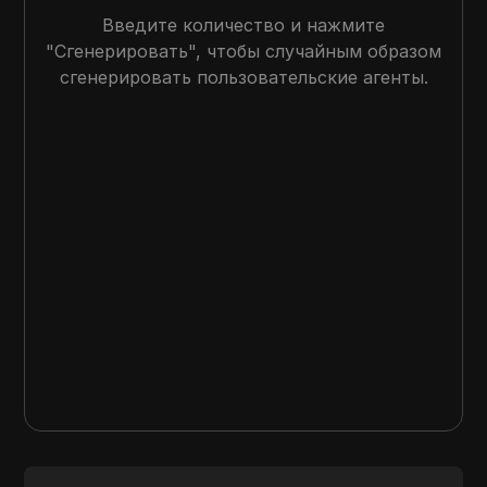
Введите количество и нажмите
"Сгенерировать", чтобы случайным образом
сгенерировать пользовательские агенты.