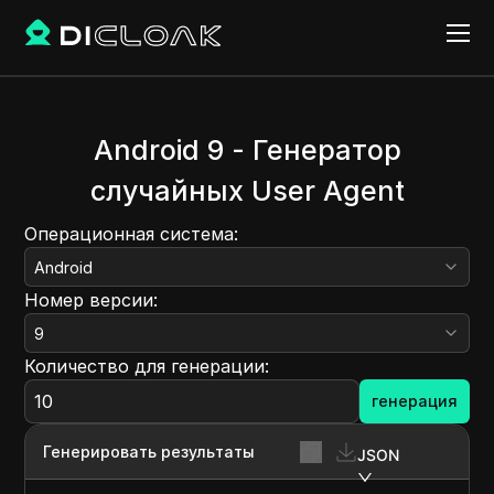
Android 9 - Генератор
случайных User Agent
Операционная система:
Android
Номер версии:
9
Количество для генерации:
генерация
Генерировать результаты
JSON