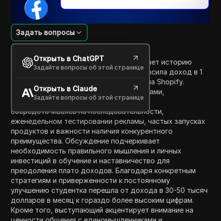
Задать вопросы
Введение в содержание
Открыть в ChatGPT
В этом видео выступающий подчеркивает историю
Задайте вопросы об этой странице
успеха студентки, которая за год превысила доход в 1
миллион долларов через свой магазин на Shopify.
Открыть в Claude
Выступающий делится ключевыми уроками,
Задайте вопросы об этой странице
извлеченными из пути этой студентки,
сосредотачиваясь на последовательности,
еженедельном тестировании рекламы, частых запусках
продуктов и важности наличия конкурентного
преимущества. Обсуждение подчеркивает
необходимость правильного мышления и личных
инвестиций в обучение и наставничество для
преодоления плато доходов. Благодаря конкретным
стратегиям и приверженности к постоянному
улучшению студентка перешла от дохода в 30-50 тысяч
долларов в месяц к гораздо более высоким цифрам.
Кроме того, выступающий акцентирует внимание на
ценности общения с единомышленниками и