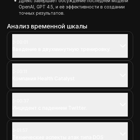
Дрекс завершает обсуждение последней модели
OpenAI, GPT 4.5, и её эффективности в создании
точных результатов.
Анализ временной шкалы
00:01
Введение в двухминутную тренировку.
00:11
Компания Health Catalyst
00:37
Инцидент с падением Twitter.
01:57
Технические аспекты атак типа DOS