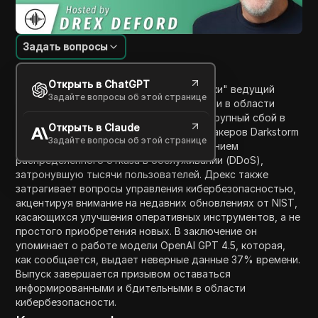
Задать вопросы
Введение в содержание
Открыть в ChatGPT
В этом выпуске "Двухминутной разминки" ведущий
Задайте вопросы об этой странице
Дрекс обсуждает три ключевые истории в области
кибербезопасности. Он подчеркивает крупный сбой в
Открыть в Claude
Twitter, который был приписан группе хакеров Darkstorm
Задайте вопросы об этой странице
Team, совершившей атаку с использованием
распределенного отказа в обслуживании (DDoS),
затронувшую тысячи пользователей. Дрекс также
затрагивает вопросы управления кибербезопасностью,
акцентируя внимание на недавних обновлениях от NIST,
касающихся улучшения оперативных инструментов, а не
простого приобретения новых. В заключение он
упоминает о работе модели OpenAI GPT 4.5, которая,
как сообщается, выдает неверные данные 37% времени.
Выпуск завершается призывом оставаться
информированными и бдительными в области
кибербезопасности.