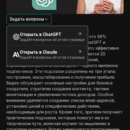
Задать вопросы
Введение в содержание
Открыть в ChatGPT
В этом видео создатель подчеркивает, что 99%
Задайте вопросы об этой странице
создателей неправильно используют ChatGPT и
намерен предоставить идеи о том, как его эффективно
Открыть в Claude
использовать. Основное внимание уделяется 20
Задайте вопросы об этой странице
подсказкам, которые важны для создателей,
стремящихся достичь своей цели — одного миллиона
подписчиков. Эти подсказки разделены на три этапа:
построение, масштабирование и получение прибыли.
Видео обсуждает основные настройки для бизнеса
создателя, стратегии создания контента, тактики
монетизации и увеличение потока доходов. Особое
внимание уделяется созданию списка email-адресов,
установке целей и специфическим действиям,
необходимым для роста. Кроме того, зрители получают
практические подсказки, которые помогут им в их
творческом пути, включая коучинг по мышлению и
стратегии контента. Видео завершается приглашением