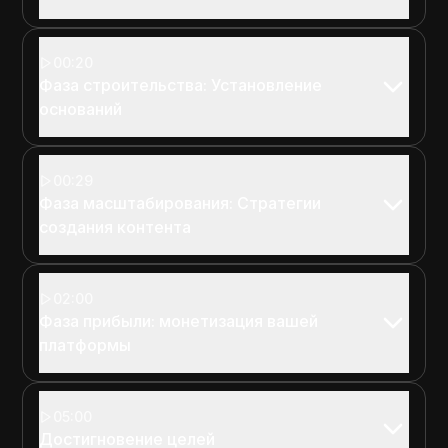
00:20
Фаза строительства: Установление
оснований
00:29
Фаза масштабирования: Стратегии
создания контента
02:00
Фаза прибыли: монетизация вашей
платформы
05:00
Достигновение целей