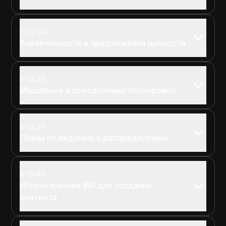
07:00
Вовлеченность и предложения ценности
10:30
Мышление и преодоление блокировок
12:30
Планы по видению и распределению
15:45
Использование ИИ для создания
контента