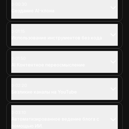
00:30
Создание AI-клона
01:15
Использование инструментов без кода
01:50
AI Контентное переосмысление
02:20
Безликие каналы на YouTube
03:10
Автоматизированное ведение блога с
помощью ИИ.