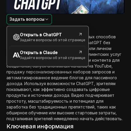
Задать вопросы
Введение в содержание
Открыть в ChatGPT
Это видео описывает пять инновационных способов
Задайте вопросы об этой странице
получения дохода с использованием ChatGPT без
необходимости в технических навыках или личном
Открыть в Claude
вовлечении. Оно обсуждает создание клиентских услуг
Задайте вопросы об этой странице
на основе ИИ, автоматизацию генерации контента для
создателей, запуск анонимных каналов на YouTube,
продажу персонализированных наборов запросов и
автоматизированное ведение блогов для пассивного
дохода. Используя возможности ChatGPT, зрителям
показывают, как эффективно создавать цифровые
продукты и источники дохода. Видео подчеркивает
простоту, масштабируемость и потенциал для
заработка без традиционных препятствий, таких как
обширное обучение или высокие стартовые затраты,
подталкивая зрителей немедленно начать действовать.
Ключевая информация