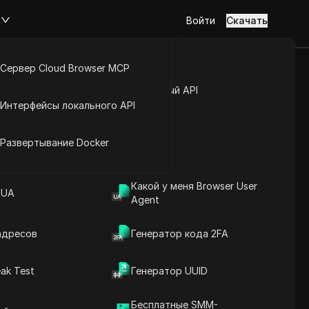
м
Войти
Скачать
Сервер Cloud Browser MCP
ГО увеличить
туп к аккаунту
Открытый API
Интерфейсы локального API
йс расширений
Развертывание Docker
Какой у меня Browser User
т в Твиттере.
 UA
Agent
адресов
Генератор кода 2FA
ak Test
Генератор UUID
Содержание
Введение в содержание
Бесплатные SMM-