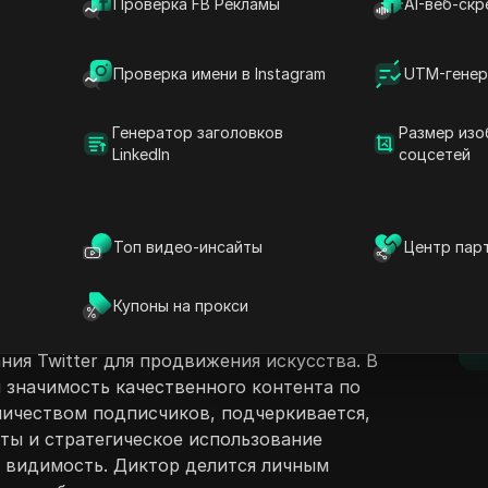
Проверка FB Рекламы
AI-веб-скр
Проверка имени в Instagram
UTM-генер
Генератор заголовков
Размер изо
LinkedIn
соцсетей
ржание
Задать вопросы
облемы, с которыми сталкиваются
и своего присутствия в социальных сетях,
Открыть в ChatGPT
Топ видео-инсайты
Центр пар
Задайте вопросы об этой стра
D
огласно видео, художники могут чувствовать
отиворечивыми советами и
Открыть в Claude
Купоны на прокси
ми для повышения вовлеченности. Диктор
Задайте вопросы об этой стра
п
онимания своей целевой аудитории и
ния Twitter для продвижения искусства. В
 значимость качественного контента по
ичеством подписчиков, подчеркивается,
иты и стратегическое использование
 видимость. Диктор делится личным