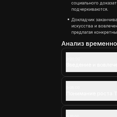
социального доказат
подчеркиваются.
Докладчик заканчива
искусства и вовлечен
предлагая конкретны
Анализ временн
00:00
Введение и вовлеч
05:00
Понимание роста T
10:00