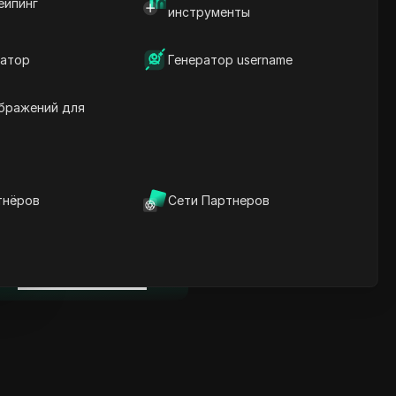
ейпинг
Ключевая информация
инструменты
Анализ временной
шкалы
атор
Генератор username
Ключевые слова
содержания
Связанные вопросы и
бражений для
ответы
Больше рекомендаций
видео
тнёров
Сети Партнеров
нице
ICloak антидетект браузер
надежно управляет
несколькими аккаунтами и
нице
редотвращает блокировки
Скачать