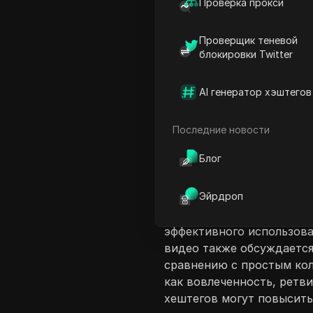
Проверка прокси
Проверщик теневой
блокировки Twitter
AI генератор хэштегов
Введение в соде
В видео обсуждаются пр
Последние новости
художники при увеличени
Блог
в частности в Twitter. С
себя перегруженными пр
Эйрдроп
неэффективными тактика
подчеркивает важность п
эффективного использова
видео также обсуждается
сравнению с простым кол
как вовлеченность, ретв
хештегов могут повысить