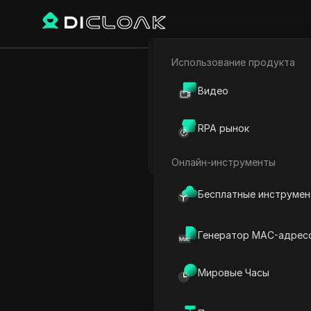
Использование продукта
Электронная коммерци
6 смертельн
Видео
Партнёрский маркетинг
RPA рынок
Веб-паук
Онлайн-инструменты
Play Video:
6 смертельных
Бесплатные инструме
Генератор MAC-адрес
Мировые Часы