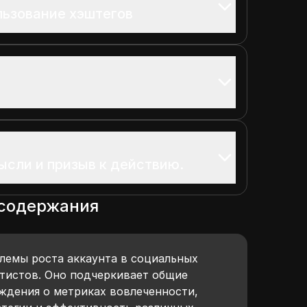
ьзование хэштегов
сли и призыв к действию.
 содержания
лемы роста аккаунта в социальных
ртистов. Оно подчеркивает общие
уждения о метриках вовлеченности,