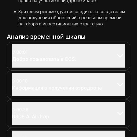
право на участие в аирдропе Shape.
Зрителям рекомендуется следить за создателем
для получения обновлений в реальном времени
оairdrops и инвестиционных стратегиях.
Анализ временной шкалы
00:01
Добро пожаловать в CCS.
00:10
Информация о получении аэродропа
00:36
USDE AI Airdrop