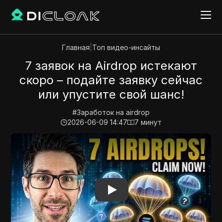
Главная
|
Топ видео-инсайты
7 заявок на Airdrop истекают
скоро – подайте заявку сейчас
или упустите свой шанс!
#
Заработок на airdrop
2026-06-09 14:47
7
минут
Play Video:
7 заявок на Airdrop истекают скоро – по