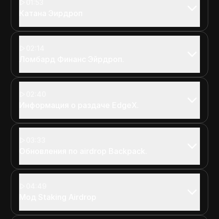
01:53
Катана Эирдроп
02:14
Ломбард Финанс Эйрдроп.
02:40
Информация о раздаче EdgeX.
03:33
Обновления по airdrop Backpack.
04:49
Мод Staking Airdrop