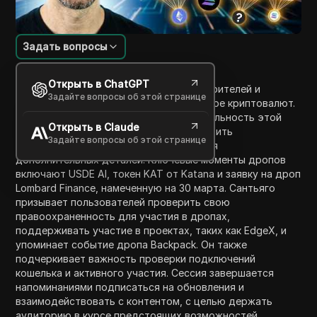
Задать вопросы
Введение в содержание
Открыть в ChatGPT
В этом видео Сантьяго приветствует зрителей и
Задайте вопросы об этой странице
обсуждает семь заявок на дропы в сфере криптовалют.
Он подчеркивает временную чувствительность этой
Открыть в Claude
информации, призывая зрителей проверить
Задайте вопросы об этой странице
предоставленные ссылки для получения
дополнительных деталей. Ключевые моменты дропов
включают USDE AI, токен KAT от Katana и заявку на дроп
Lombard Finance, намеченную на 30 марта. Сантьяго
призывает пользователей проверить свою
правоохраненность для участия в дропах,
поддерживать участие в проектах, таких как EdgeX, и
упоминает событие дропа Backpack. Он также
подчеркивает важность проверки подключений
кошелька и активного участия. Сессия завершается
напоминаниями подписаться на обновления и
взаимодействовать с контентом, с целью держать
аудиторию в курсе предстоящих возможностей.