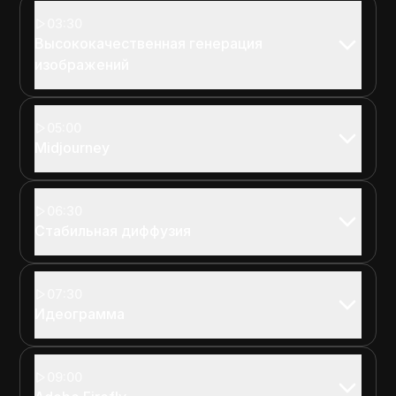
03:30
Высококачественная генерация
изображений
05:00
Midjourney
06:30
Стабильная диффузия
07:30
Идеограмма
09:00