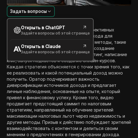
Задать вопросы
Введение в содержание
Открыть в ChatGPT
В этом видео обсуждаются девять эффективных
Задайте вопросы об этой странице
стратегий для создания пассивного дохода для
достижения богатства. В нем изложены методы, такие
Открыть в Claude
как инвестиции в акции, недвижимость, создание
Задайте вопросы об этой странице
каналов на YouTube, партнерский маркетинг, написание
книг, запуск подкастов и создание онлайн-курсов.
Каждая стратегия объясняется с точки зрения того, как
ее реализовать и какой потенциальный доход можно
получить. Оратор подчеркивает важность
диверсификации источников дохода и предлагает
личные наблюдения, основанные на опыте, который
привел к финансовому успеху. Кроме того, видео
продвигает предстоящий саммит по налоговым
стратегиям, направленный на обучение зрителей
максимизации налоговых льгот через недвижимость и
другие методы. Призыв к действию побуждает зрителей
взаимодействовать с контентом и делиться своим
мнением о предпочтениях в генерировании дохода.