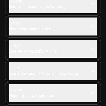
00:00
Введение в пассивный доход
00:14
Инвестирование в акции
01:10
Арендная недвижимость
02:19
YouTube-канал как источник дохода
03:36
Партнёрский маркетинг