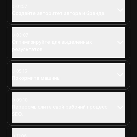
01:57
Создайте авторитет автора и бренда.
03:07
Оптимизируйте для выделенных
результатов.
05:15
Покормите машины
09:10
Переосмыслите свой рабочий процесс
SEO.
11:06