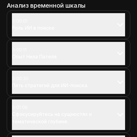
Анализ временной шкалы
00:01
Роль ИИ в поиске
00:11
Опыт Нила Пателя
00:30
Пять стратегий для ИИ-поиска.
01:06
Сфокусируйтесь на сущностях и
тематической глубине.