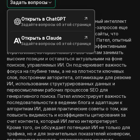
Задать вопросы
Введение в содержание
Открыть в ChatGPT
В 2026 году ожидается, что искусственный интеллект
Задайте вопросы об этой странице
будет отвечать на большинство онлайн-запросов еще
до того, как пользователи посетят веб-сайты, что
Открыть в Claude
создает вызовы для стратегий SEO. Нил Пател, опытный
Задайте вопросы об этой странице
эксперт в области SEO, делится пятью эффективными
стратегиями, которые помогут веб-сайтам занимать
высокие позиции и оставаться актуальными на фоне
поисков, управляемых ИИ. Он подчеркивает важность
фокуса на глубине темы, а не на плотности ключевых
слов, построении авторитета, оптимизации для резюме
ИИ, использовании структурированных данных и
переосмыслении рабочих процессов SEO для
генеративного поиска. Пател иллюстрирует важность
последовательности в ведении блога и адаптации к
алгоритмам ИИ, давая практические советы о том, как
повысить видимость и коэффициенты цитирования за
счет контента, который ИИ легко интерпретирует.
Кроме того, он обсуждает потенциал ИИ не только для
трафика, но и для значительных показателей конверсии,
подчеркивая важность авторитетного контента.