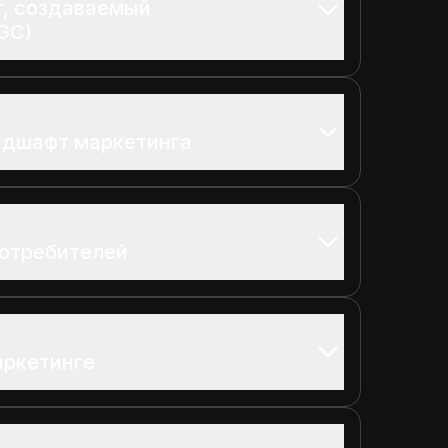
т, создаваемый
GC)
дшафт маркетинга
потребителей
аркетинге