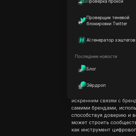
Проверка прокси
Проверщик теневой
блокировки Twitter
AI генератор хэштегов
Введение в соде
Видео подчеркивает эво
Последние новости
на важности контента, с
Блог
сегодняшнем цифровом л
практики переходят от 
Эйрдроп
стратегиям, подлинность
Современные потребители
искренним связям с брен
самими брендами, исполь
способствуя доверию и в
может строить сообществ
как инструмент цифровог