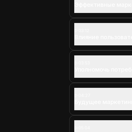
Эффективные марк
03:12
Влияние пользоват
03:53
Уполномочь потре
04:27
Будущее маркетин
05:04