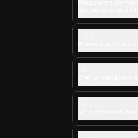
Введение в контен
пользователями (U
00:06
Изменяющийся лан
00:20
Смена поведения 
00:41
Аутентичность в м