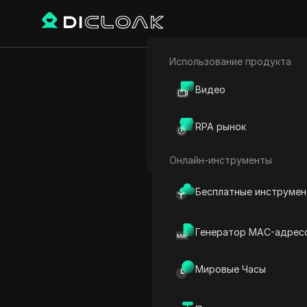
Использование продукта
Электронная коммерци
УСИЛЬТЕ В
Видео
Партнёрский маркетинг
RPA рынок
Веб-паук
Онлайн-инструменты
Play Video:
УСИЛЬТЕ Ваш Б
Бесплатные инструме
Генератор MAC-адрес
Мировые Часы