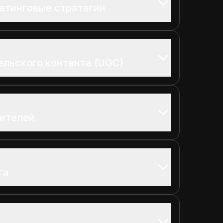
етинговые стратегии
ельского контента (UGC)
бителей
га