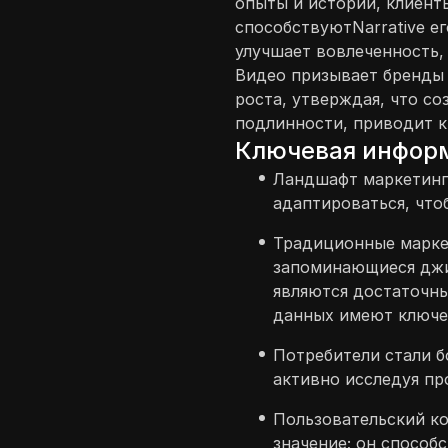
опыты и истории, клиент
способствуютNarrative ег
улучшает вовлеченность,
Видео призывает бренды
роста, утверждая, что с
подлинности, приводит к
Ключевая инфор
Ландшафт маркетинг
адаптироваться, что
Традиционные маркет
запоминающиеся джи
являются достаточны
данных имеют ключев
Потребители стали 
активно исследуя пр
Пользовательский ко
значение; он способ