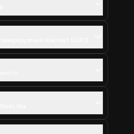
я
генерируемый контент (UGC)
нности
общества