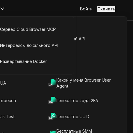
м
Войти
Скачать
Сервер Cloud Browser MCP
 Контента,
туп к аккаунту
Открытый API
Интерфейсы локального API
.
йс расширений
Развертывание Docker
Какой у меня Browser User
вателями.
 UA
Agent
адресов
Генератор кода 2FA
ak Test
Генератор UUID
Содержание
Введение в содержание
Бесплатные SMM-