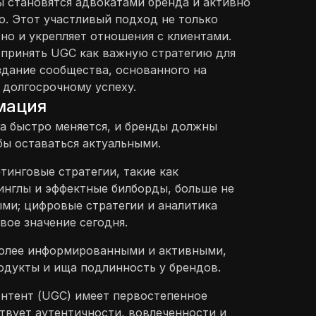
ы становятся адвокатами бренда и активно
о. Этот участливый подход не только
 но и укрепляет отношения с клиентами.
 принять UGC как важную стратегию для
оздание сообщества, основанного на
 долгосрочному успеху.
мация
а быстро меняется, и бренды должны
бы оставаться актуальными.
инговые стратегии, такие как
нглы и эффектные билборды, больше не
ми; цифровые стратегии и аналитика
ое значение сегодня.
более информированными и активными,
одукты и ища подлинность у брендов.
нтент (UGC) имеет первостепенное
ствует аутентичности, вовлеченности и