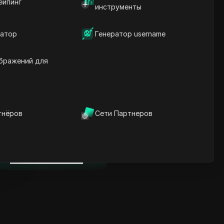
ейпинг
Ключевая информация
инструменты
Анализ временной
шкалы
атор
Генератор username
Ключевые слова
содержания
Связанные вопросы и
бражений для
ответы
Больше рекомендаций
видео
тнёров
Сети Партнеров
нице
ICloak антидетект браузер
надежно управляет
несколькими аккаунтами и
нице
редотвращает блокировки
Скачать