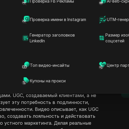
Проверка FB Рекламы
AI-веб-скр
Проверка имени в Instagram
UTM-генер
Генератор заголовков
Размер изо
LinkedIn
соцсетей
ржание
Задать вопросы
люцию маркетинга, акцентируя внимание
оздаваемого пользователями (UGC), в
Открыть в ChatGPT
Топ видео-инсайты
Центр пар
Задайте вопросы об этой стра
D
андшафте. Поскольку маркетинговые
традиционных методов к цифровым
Открыть в Claude
Купоны на прокси
 и вовлеченность стали первостепенными.
Задайте вопросы об этой стра
п
 стали более разборчивыми и стремятся к
дами. UGC, создаваемый клиентами, а не
зует эту потребность в подлинности,
овлеченности. Видео описывает, как UGC
о, создавать лояльность и действовать
о устного маркетинга. Делая реальные