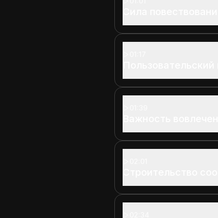
01:01
Сила повествовани
01:17
Пользовательский 
01:39
Важность вовлече
02:01
Строительство со
02:34