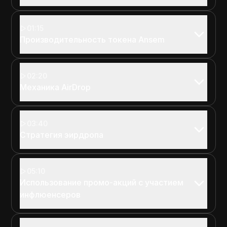
01:15
Производительность токена Ansem
02:20
Механика AirDrop
03:40
Стратегия эирдропа
05:10
Использование промо-акций с участием
инфлюенсеров