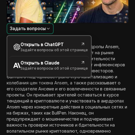
Задать вопросы
Введение в содержание
Открыть в ChatGPT
В этом видео Сантьяго обсуждает аирдропы Ansem,
Задайте вопросы об этой странице
которые в настоящее время происходят на рынке
криптовалют. Он дает идеи о производительности
Открыть в Claude
токена Ansem, событиях в аирдропах от инфлюенсеров
Задайте вопросы об этой странице
и потенциальной прибыли для ранних инвесторов.
Сантьяго подчеркивает рыночную капитализацию и
колебания цен токена Ansem, а также рассказывает о
его создателе Ансеме и его вовлеченности в связанные
проекты. Он призывает зрителей оставаться в курсе
тенденций в криптовалюте и участвовать в аирдропах
Ansem через конкретные действия в социальных сетях и
на биржах, таких как BullPen. Наконец, он
предупреждает о мошенничестве и подчеркивает
важность проверки источников и бдительности на
волатильном рынке криптовалют, одновременно