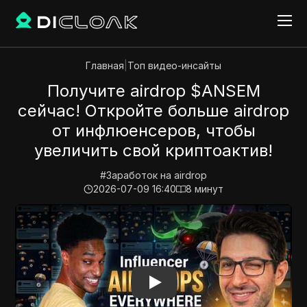
Главная
|
Топ видео-инсайты
Получите airdrop $ANSEM
сейчас! Откройте больше airdrop
от инфлюенсеров, чтобы
увеличить свой криптоактив!
#
Заработок на airdrop
2026-07-09 16:40
8
минут
Play Video:
Получите airdrop $ANSEM сейчас! Откро