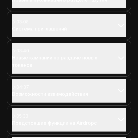
03:08
Система приглашений
03:40
Новые кампании по раздаче новых
токенов
04:37
Возможности взаимодействия
05:33
Предстоящие функции на Airdropc