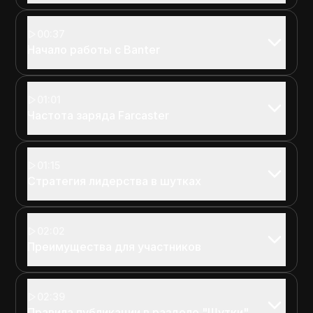
00:37
Начало работы с Banter
01:01
Частота заряда Farcaster
01:15
Стратегия лидерства в шутках
02:02
Преимущества для участников
02:39
Правила публикации в разделе "Шутки"