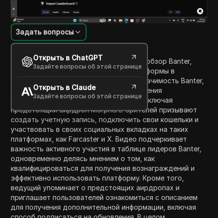
Задать вопросы
Введение в содержание
Открыть в ChatGPT
В этом видео ведущий предоставляет обзор Banter,
Задайте вопросы об этой странице
менее известной информационной платформы в
пространстве web3. Они обсуждают значимость Banter,
Открыть в Claude
подчеркивая его потенциал для вовлечения
Задайте вопросы об этой странице
пользователей и участия в кампаниях, включая
предстоящий аирдроп Morphere. Зрителей призывают
создать учетную запись, подключить свои кошельки и
участвовать в своих социальных вкладках на таких
платформах, как Farcaster и X. Видео подчеркивает
важность активного участия в таблице лидеров Banter,
одновременно делясь мнением о том, как
квалифицироваться для получения вознаграждений и
эффективно использовать платформу. Кроме того,
ведущий упоминает о предстоящих аирдропах и
приглашает пользователей ознакомиться с описанием
для получения дополнительной информации, включая
способ подписаться на обновления. В целом,