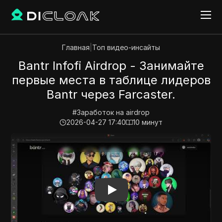
Главная
|
Топ видео-инсайты
Bantr Infofi Airdrop - Занимайте
первые места в таблице лидеров
Bantr через Farcaster.
#
Заработок на airdrop
2026-04-27 17:40
10
минут
Play Video:
Bantr Infofi Airdrop - Занимайте первые 