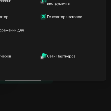
ейпинг
Ключевая информация
инструменты
Анализ временной
шкалы
атор
Генератор username
Ключевые слова
содержания
Связанные вопросы и
бражений для
ответы
Больше рекомендаций
видео
тнёров
Сети Партнеров
нице
ICloak антидетект браузер
надежно управляет
несколькими аккаунтами и
нице
редотвращает блокировки
Скачать