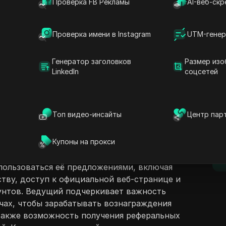
Проверка FB Рекламы
AI-веб-скр
Проверка имени в Instagram
UTM-генер
Генератор заголовков
Размер изо
LinkedIn
соцсетей
ржание
Задать вопросы
едставляет Фонд B и его сеть, которая
ой инфраструктурой для разработки игр и
Открыть в ChatGPT
Топ видео-инсайты
Центр пар
Задайте вопросы об этой стра
D
ние охватывает то, как разработчики
игры и виртуальные миры с такими
Открыть в Claude
Купоны на прокси
аутентификация и аналитика. Видео
Задайте вопросы об этой стра
п
 руководство о том, как зрители могут
спользоваться её предложениями, включая
тву, доступ к официальной веб-странице и
унтов. Ведущий подчеркивает важность
ачах, чтобы зарабатывать вознаграждения
 также возможность получения реферальных