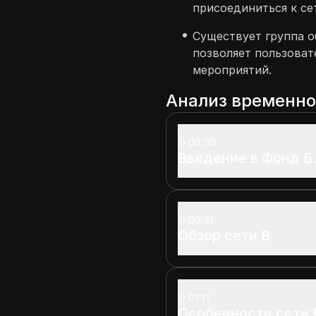
присоединиться к се
Существует группа о
позволяет пользоват
мероприятий.
Анализ временн
00:00
Введение в Фонд Б
00:31
Обзор сети B
01:11
Особенности сети 