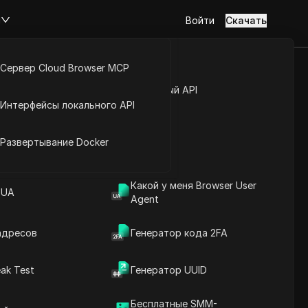
м
Войти
Скачать
Сервер Cloud Browser MCP
Как подать
туп к аккаунту
Открытый API
Интерфейсы локального API
йс расширений
Развертывание Docker
Какой у меня Browser User
Beamable
 UA
Agent
адресов
Генератор кода 2FA
ak Test
Генератор UUID
Содержание
Введение в содержание
Бесплатные SMM-