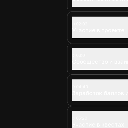
02:03
Участие в проекте
03:01
Сообщество и взаи
04:40
Заработок баллов 
05:20
Участие в квестах