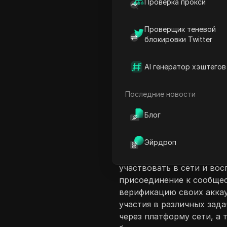
Проверка прокси
Проверщик теневой
блокировки Twitter
AI генератор хэштегов
Введение в соде
В этом видео ведущий пр
Последние новости
служит децентрализованн
Блог
живых операций. Обсужде
могут создавать онлайн-
Эйрдроп
важными функциями, как 
предоставляет пошаговое
участвовать в сети и во
присоединение к сообщес
верификацию своих акка
участия в различных зад
через платформу сети, а