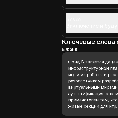
06:00
Заключение и буд
Ключевые слова
B Фонд
Фонд B является деце
инфраструктурной пла
игр и их работы в реа
разработчикам разраб
виртуальными мирами 
аутентификация, анал
примечателен тем, чт
живые секции для игр.