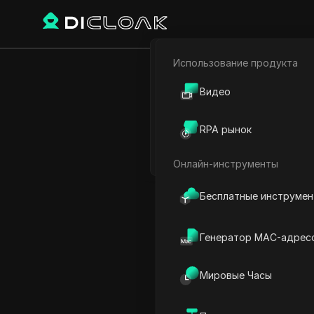
Использование продукта
Электронная коммерци
BEAMABLE 
Видео
Партнёрский маркетинг
RPA рынок
Веб-паук
Онлайн-инструменты
Play Video:
BEAMABLE NETW
Бесплатные инструме
Генератор MAC-адрес
Мировые Часы