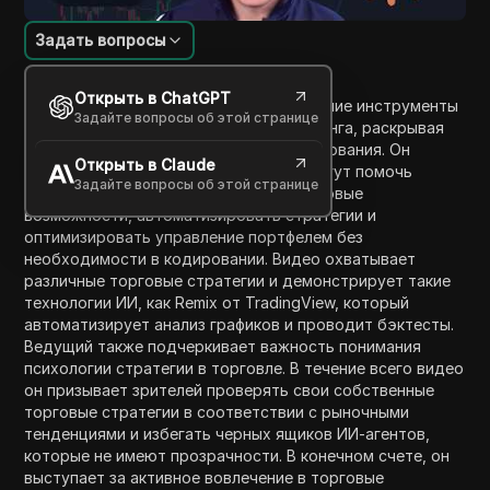
Задать вопросы
Введение в содержание
Открыть в ChatGPT
В этом видео ведущий обсуждает лучшие инструменты
Задайте вопросы об этой странице
искусственного интеллекта для трейдинга, раскрывая
топовые варианты на основе их тестирования. Он
Открыть в Claude
подчеркивает, как эти инструменты могут помочь
Задайте вопросы об этой странице
трейдерам находить прибыльные торговые
возможности, автоматизировать стратегии и
оптимизировать управление портфелем без
необходимости в кодировании. Видео охватывает
различные торговые стратегии и демонстрирует такие
технологии ИИ, как Remix от TradingView, который
автоматизирует анализ графиков и проводит бэктесты.
Ведущий также подчеркивает важность понимания
психологии стратегии в торговле. В течение всего видео
он призывает зрителей проверять свои собственные
торговые стратегии в соответствии с рыночными
тенденциями и избегать черных ящиков ИИ-агентов,
которые не имеют прозрачности. В конечном счете, он
выступает за активное вовлечение в торговые