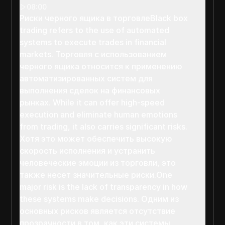
08:00
Риски черного ящика в торговлеBlack box
trading refers to the use of automated
systems to execute trades in financial
markets. Торговля с использованием
черного ящика относится к применению
автоматизированных систем для
выполнения сделок на финансовых
рынках. While it can offer high-speed
execution and eliminate human emotions
from trading, it also carries significant risks.
Хотя это может обеспечить высокую
скорость исполнения и устранить
человеческие эмоции из торговли, это
также несет значительные риски.One
major risk is the lack of transparency in how
these systems make decisions. Одним из
основных рисков является отсутствие
прозрачности в том, как эти системы