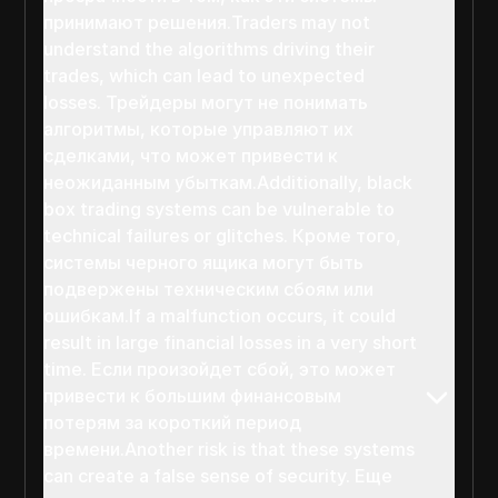
принимают решения.Traders may not
understand the algorithms driving their
trades, which can lead to unexpected
losses. Трейдеры могут не понимать
алгоритмы, которые управляют их
сделками, что может привести к
неожиданным убыткам.Additionally, black
box trading systems can be vulnerable to
technical failures or glitches. Кроме того,
системы черного ящика могут быть
подвержены техническим сбоям или
ошибкам.If a malfunction occurs, it could
result in large financial losses in a very short
time. Если произойдет сбой, это может
привести к большим финансовым
потерям за короткий период
времени.Another risk is that these systems
can create a false sense of security. Еще