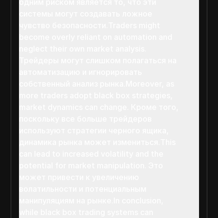
одним риском является то, что эти
системы могут создавать ложное
чувство безопасности.Traders might
become overly reliant on automation and
neglect their own market analysis.
Трейдеры могут слишком полагаться на
автоматизацию и игнорировать
собственный анализ рынка.Moreover, as
more traders adopt black box strategies,
market dynamics can change. Кроме того,
поскольку все больше трейдеров
используют стратегии черного ящика,
динамика рынка может измениться.This
can lead to increased volatility and the
potential for market manipulation. Это
может привести к увеличению
волатильности и потенциальным
манипуляциям на рынке.In conclusion,
while black box trading systems can