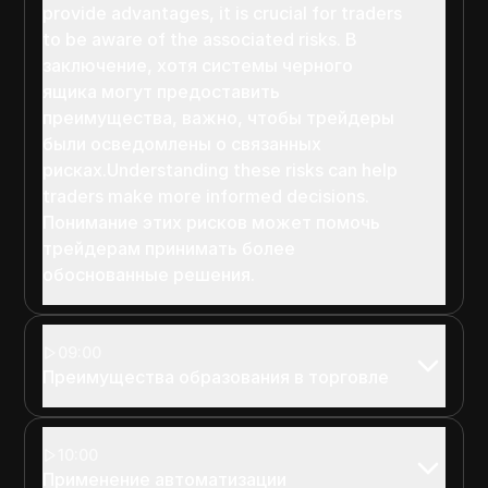
provide advantages, it is crucial for traders
to be aware of the associated risks. В
заключение, хотя системы черного
ящика могут предоставить
преимущества, важно, чтобы трейдеры
были осведомлены о связанных
рисках.Understanding these risks can help
traders make more informed decisions.
Понимание этих рисков может помочь
трейдерам принимать более
обоснованные решения.
09:00
Преимущества образования в торговле
10:00
Применение автоматизации