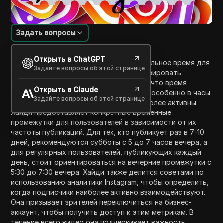
Задать вопросы
Введение в содержание
Открыть в ChatGPT
В этом видео Хайди обсуждает оптимальное время для
Задайте вопросы об этой странице
публикаций в Instagram, чтобы максимизировать
вовлеченность и лайки. Она объясняет, что время
Открыть в Claude
публикаций имеет решающее значение, особенно в часы
Задайте вопросы об этой странице
пик активности, когда подписчики наиболее активны.
Хайди предоставляет конкретные временные
промежутки для пользователей в зависимости от их
частоты публикаций. Для тех, кто публикует раз в 7-10
дней, рекомендуются субботы с 5 до 7 часов вечера, а
для регулярных пользователей, публикующих каждый
день, стоит ориентироваться на вечерние промежутки с
5:30 до 7:30 вечера. Хайди также делится советами по
использованию аналитики Instagram, чтобы определить,
когда подписчики наиболее активно взаимодействуют.
Она призывает зрителей переключиться на бизнес-
аккаунт, чтобы получить доступ к этим метрикам. В
течение всего видео она подчеркивает важность