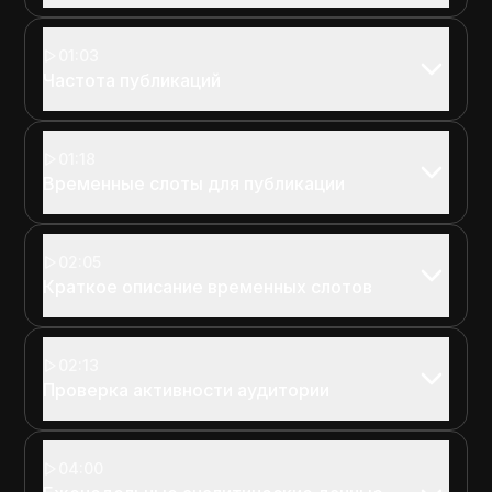
01:03
Частота публикаций
01:18
Временные слоты для публикации
02:05
Краткое описание временных слотов
02:13
Проверка активности аудитории
04:00