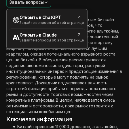
Задать вопросы
Введение в содержание
Открыть в ChatGPT
В последнем обновлении по криптовалютам биткойн
Задайте вопросы об этой странице
подскочил до более чем 117 000 долларов, что
указывает на бычий тренд на рынке. Другие альткойны,
Открыть в Claude
такие как Эфир и XRP, также показывают значительный
Задайте вопросы об этой странице
рост. Аналитики советуют готовиться к четвертому
кварталу, который исторически является лучшим
кварталом, ожидая потенциального взрывного роста
цен на биткойн. В обсуждении рассматриваются
недавние экономические индикаторы, растущий
институциональный интерес и предстоящие изменения в
регулировании, которые могут повлиять на рынок
криптовалют. Докладчик подчеркивает важность
стратегий фиксации прибыли в периоды волатильного
рынка и доступность торговых возможностей через
конкретные платформы. В целом, наблюдается смесь
оптимизма и осторожности, пока рынок готовится к
потенциальным колебаниям цен.
Ключевая информация
Биткойн превысил 117,000 долларов, а альткойны,