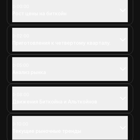
00:00
Рост цены на биткойн
02:00
Приготовления к четвертому кварталу.
05:00
Анализ рынка
08:00
Движения Биткойна и Альткойнов
10:00
Текущие рыночные тренды