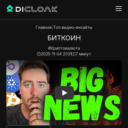
Главная
|
Топ видео-инсайты
БИТКОИН
#
Криптовалюта
2025-11-04 21:01
7
минут
Play Video:
БИТКОИН