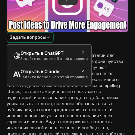
Задать вопросы
Введение в содержание
Открыть в ChatGPT
Это видео обсуждает эффективные стратегии для
Задайте вопросы об этой странице
повышения вовлеченности в Instagram на фоне чувства
разочарования, когда публикации не получают
Открыть в Claude
ожидаемого взаимодействия. Оно выделяет пять
Задайте вопросы об этой странице
ключевых стратегий: использование интерактивного
контента для запуска разговоров, рассказ compelling
stories, которые эмоционально связывают с
аудиторией, использование трендов с добавлением
уникальных акцентов, создание образовательных
публикаций, которые предоставляют ценность, и
использование визуального повествования через
карусели и видео. Видео подчеркивает важность
искренних связей и вовлеченности сообщества,
призывая пользователей отслеживать то, что работает