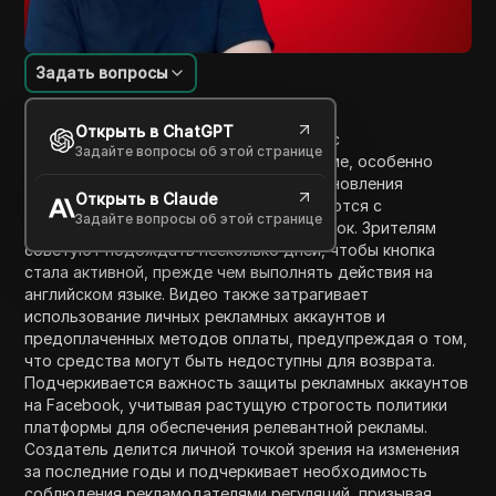
Задать вопросы
Введение в содержание
Открыть в ChatGPT
Видео обсуждает вопросы, связанные с
Задайте вопросы об этой странице
подтверждением личности на платформе, особенно
сосредотачиваясь на процессе восстановления
Открыть в Claude
средств, когда пользователи сталкиваются с
Задайте вопросы об этой странице
проблемами с функциональностью кнопок. Зрителям
советуют подождать несколько дней, чтобы кнопка
стала активной, прежде чем выполнять действия на
английском языке. Видео также затрагивает
использование личных рекламных аккаунтов и
предоплаченных методов оплаты, предупреждая о том,
что средства могут быть недоступны для возврата.
Подчеркивается важность защиты рекламных аккаунтов
на Facebook, учитывая растущую строгость политики
платформы для обеспечения релевантной рекламы.
Создатель делится личной точкой зрения на изменения
за последние годы и подчеркивает необходимость
соблюдения рекламодателями регуляций, призывая