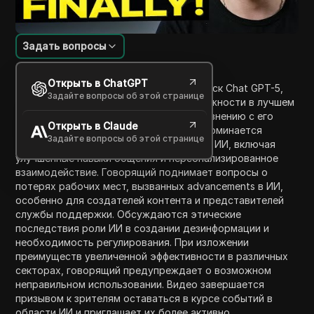
Задать вопросы
Введение в содержание
Открыть в ChatGPT
Это видео обсуждает ожидаемый выпуск Chat GPT-5,
Задайте вопросы об этой странице
подчеркивая его потенциальные возможности в лучшем
понимании человеческого языка по сравнению с его
Открыть в Claude
предшественниками, Chat GPT-3 и 4. Упоминается
Задайте вопросы об этой странице
волнение вокруг достижений в области ИИ, включая
улучшенные навыки общения и персонализированное
взаимодействие. Говорящий поднимает вопросы о
потерях рабочих мест, вызванных advancements в ИИ,
особенно для создателей контента и представителей
службы поддержки. Обсуждаются этические
последствия роли ИИ в создании дезинформации и
необходимость регулирования. При изложении
преимуществ увеличенной эффективности в различных
секторах, говорящий предупреждает о возможном
неправильном использовании. Видео завершается
призывом к зрителям оставаться в курсе событий в
области ИИ и приглашает их более активно