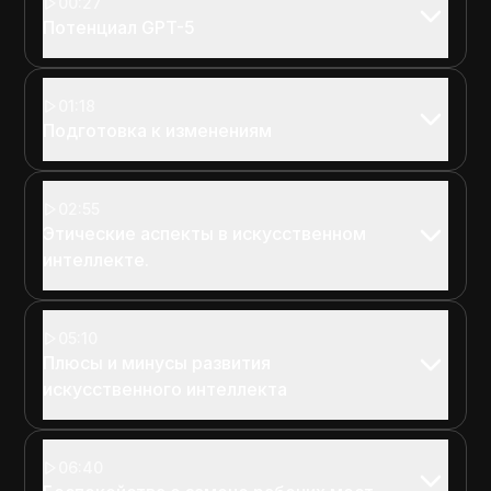
00:27
Потенциал GPT-5
01:18
Подготовка к изменениям
02:55
Этические аспекты в искусственном
интеллекте.
05:10
Плюсы и минусы развития
искусственного интеллекта
06:40