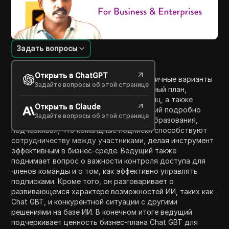
Задать вопросы
Введение в содержание
Открыть в ChatGPT
В этом видео ведущий обсуждает различные варианты
Задайте вопросы об этой странице
подписки на Chat GBT, включая командный план,
стоящий 25 долларов с человека в месяц, а также
Открыть в Claude
доступный корпоративный план. Ведущий подробно
Задайте вопросы об этой странице
объясняет, как работает модель ценообразования,
подчеркивая, что командные подписки способствуют
сотрудничеству между участниками, делая инструмент
эффективным в бизнес-среде. Ведущий также
поднимает вопрос о важности контроля доступа для
членов команды и о том, как эффективно управлять
подписками. Кроме того, он разговаривает о
развивающемся характере возможностей ИИ, таких как
Chat GBT, и конкурентной ситуации с другими
решениями на базе ИИ. В конечном итоге ведущий
подчеркивает ценность бизнес-плана Chat GBT для