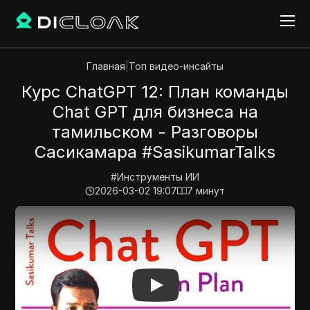
Главная
|
Топ видео-инсайты
Курс ChatGPT 12: План команды
Chat GPT для бизнеса на
тамильском - Разговоры
Сасикамара #SasikumarTalks
#
Инструменты ИИ
2026-03-02 19:07
7
минут
Play Video:
Курс ChatGPT 12: План команды Chat GP