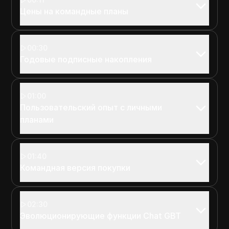
Цены на командные планы
00:30
Годовые подписные накопления
01:00
Пользовательский опыт с личными
планами
01:40
Командная версия покупки
02:30
Эволюционирующие функции Chat GBT