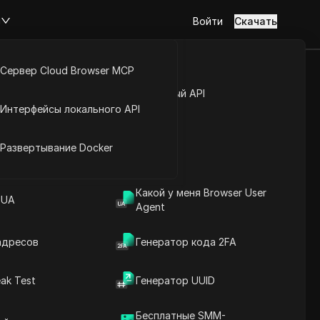
м
Войти
Скачать
Сервер Cloud Browser MCP
й Богатыми
туп к аккаунту
Открытый API
Интерфейсы локального API
ся)
йс расширений
Развертывание Docker
Какой у меня Browser User
 не требуется)
 UA
Agent
адресов
Генератор кода 2FA
ak Test
Генератор UUID
Содержание
Введение в содержание
Бесплатные SMM-