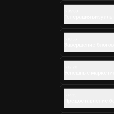
09:00
Генерация визуаль
10:56
Завершение блогов
12:20
Успешные маркети
14:15
Предоставление б