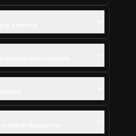
ути клиента
формации в Интернете.
алитики
 и выбор продуктов