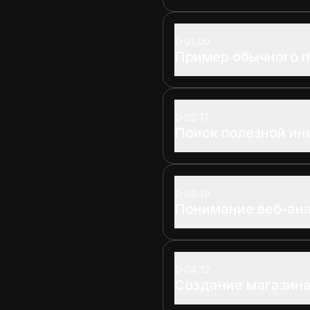
01:00
Пример обычного п
02:17
Поиск полезной ин
03:19
Понимание веб-ан
04:12
Создание магазина