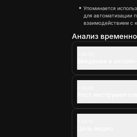
Упоминается использ
для автоматизации п
взаимодействием с 
Анализ временн
00:00
Введение в онлайн
00:09
Рост инструменто
00:18
Цель видео