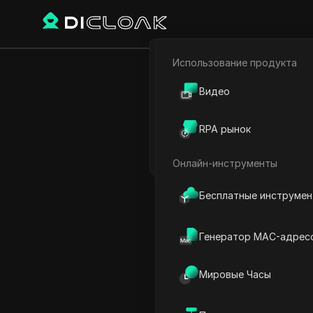
Использование продукта
Электронная коммерци
ChatGPT +
Видео
Партнёрский маркетинг
(п
RPA рынок
Веб-паук
Онлайн-инструменты
Play Video:
ChatGPT + Goo
Бесплатные инструме
Генератор MAC-адрес
Мировые Часы