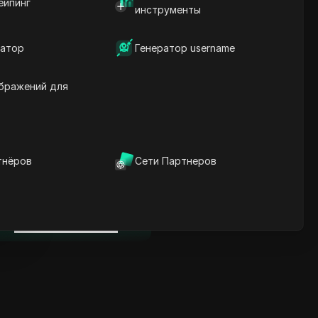
ейпинг
Ключевая информация
инструменты
Анализ временной
шкалы
атор
Генератор username
Ключевые слова
содержания
Связанные вопросы и
бражений для
ответы
Больше рекомендаций
видео
тнёров
Сети Партнеров
нице
ICloak антидетект браузер
надежно управляет
несколькими аккаунтами и
нице
редотвращает блокировки
Скачать