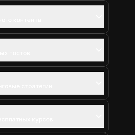
ного контента
ых постов
нговые стратегии
есплатных курсов