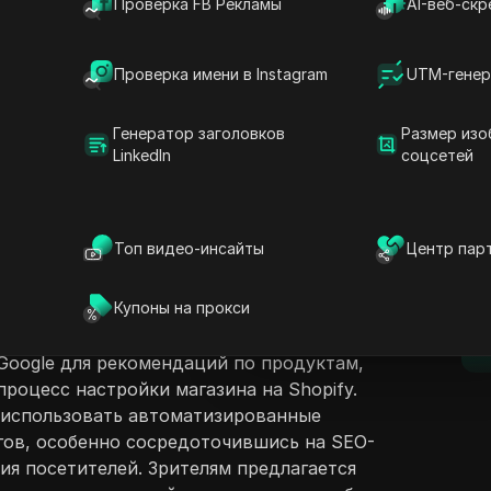
Проверка FB Рекламы
AI-веб-скр
Проверка имени в Instagram
UTM-генер
Генератор заголовков
Размер изо
LinkedIn
соцсетей
ржание
Задать вопросы
делится инсайтами из своего опыта работы
несами, подчеркивая, что более простые
Открыть в ChatGPT
Топ видео-инсайты
Центр пар
Задайте вопросы об этой стра
D
лее прибыльные. Подчеркивая влияние
как ChatGPT, они обсуждают, как многие
Открыть в Claude
Купоны на прокси
и, используя простые веб-сайты, такие как
Задайте вопросы об этой стра
п
о на демонстрацию побочного заработка,
 Google для рекомендаций по продуктам,
роцесс настройки магазина на Shopify.
к использовать автоматизированные
гов, особенно сосредоточившись на SEO-
ия посетителей. Зрителям предлагается