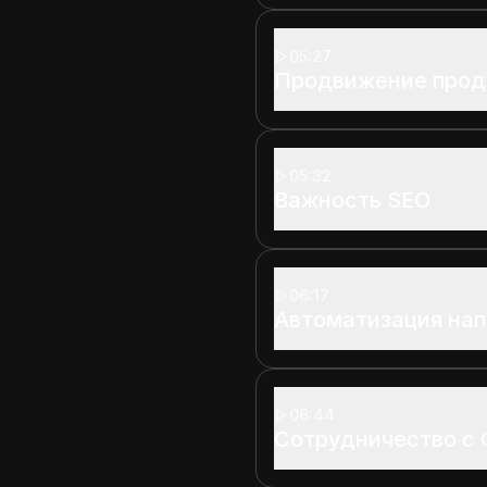
05:27
Продвижение прод
05:32
Важность SEO
06:17
Автоматизация нап
06:44
Сотрудничество с 