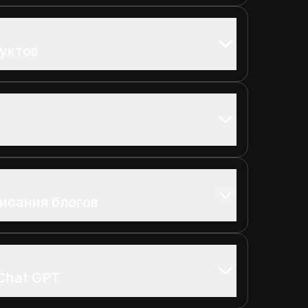
уктов
исания блогов
Chat GPT