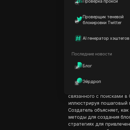
Проверка прокси
Проверщик теневой
блокировки Twitter
AI генератор хэштегов
Введение в соде
В этом видео создатель 
Последние новости
с различными онлайн-биз
Блог
модели, как правило, бо
инструментов ИИ, таких 
Эйрдроп
люди зарабатывают деньг
Google. Видео направлен
связанного с поисками в
иллюстрируя пошаговый п
Создатель объясняет, ка
методы для создания бло
стратегиях для привлечен