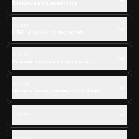
Введение в модели Клода
00:14
HTML и JavaScript подсказки
01:00
Визуализация симуляции листьев
02:24
Обзор ответов для моделей Claude
04:06
05:32