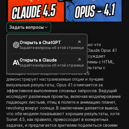
Задать вопросы
Введение в содержание
Открыть в ChatGPT
В этом видео ведущий сравнивает только что
Задайте вопросы об этой странице
запущенную модель Claude Sonet 4.5 с Claude Opus 4.1
для задач программирования. Видео обсуждает
Открыть в Claude
различные запросы кода, включая проблемы с HTML,
Задайте вопросы об этой странице
CSS и JavaScript, демонстрируя их результаты с
помощью обеих моделей. Хотя Sonet 4.5
демонстрирует настраиваемые опции и лучшие
визуальные результаты, Opus 4.1 отмечается за
эффективное выполнение сложных запросов. Ведущий
исследует различные проекты, включая моделирование
падающих листьев, птиц в полете и анимацию планет,
revolving вокруг солнца. В заключении делается вывод,
что обе модели показывают хорошие результаты, хотя
Sonet 4.5, как правило, превосходит в конкретных
задачах, и предлагается зрителям поделиться своими