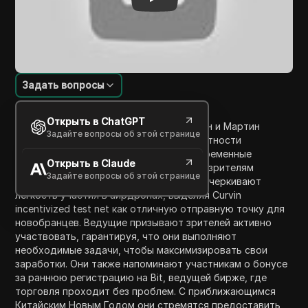
Задать вопросы
Введение в содержание
Открыть в ChatGPT
В этом эпизоде Alpha Drop ведущие Рон и Мартин
Задайте вопросы об этой странице
обсуждают различные аирдропы, в частности
обновления по существующим и своевременные
Открыть в Claude
возможности, которые могут принести зрителям
Задайте вопросы об этой странице
значительные вознаграждения. Они подчеркивают
легкость участия в аирдропах, выделяя Curvin
incentivized test net как отличную отправную точку для
новобранцев. Ведущие призывают зрителей активно
участвовать, гарантируя, что они выполняют
необходимые задачи, чтобы максимизировать свои
заработки. Они также напоминают участникам о бонусе
за раннюю регистрацию на Bit, ведущей бирже, где
торговля проходит без проблем. С приближающимся
Китайским Новым Годом они стремятся предоставить