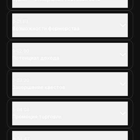
01:03
Возможности фермерства
02:00
Потенциал дохода
03:30
Завершение квестов
04:08
Промоция торговли
04:47