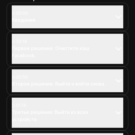
00:00
Введение
00:19
Первое решение: Очистите кэш
Facebook.
00:50
Второе решение: Выйти и войти снова.
01:18
Третье решение: Выйти из всех
устройств.