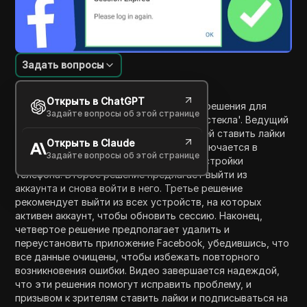
Задать вопросы
Введение в содержание
Открыть в ChatGPT
Этот видеоурок представляет четыре решения для
Задайте вопросы об этой странице
устранения ошибки 'Сессия Facebook истекла'. Ведущий
начинает с того, что призывает зрителей ставить лайки
Открыть в Claude
и делиться видео. Первое решение заключается в
Задайте вопросы об этой странице
очистке кеш-файлов Facebook через настройки
телефона. Второе решение предлагает выйти из
аккаунта и снова войти в него. Третье решение
рекомендует выйти из всех устройств, на которых
активен аккаунт, чтобы обновить сессию. Наконец,
четвертое решение предполагает удалить и
переустановить приложение Facebook, убедившись, что
все данные очищены, чтобы избежать повторного
возникновения ошибки. Видео завершается надеждой,
что эти решения помогут исправить проблему, и
призывом к зрителям ставить лайки и подписываться на