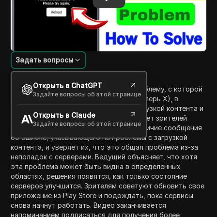
Задать вопросы
Введение в содержание
Открыть в ChatGPT
В этом видео ведущий обсуждает проблему, с которой
Задайте вопросы об этой странице
сталкиваются пользователи Twitter (теперь X), в
частности, проблемы, связанные с загрузкой контента и
Открыть в Claude
простоями серверов. Ведущий призывает зрителей
Задайте вопросы об этой странице
проверить свои аккаунты Twitter на наличие сообщения
об ошибке, указывающего на проблемы с загрузкой
контента, и уверяет их, что это общая проблема из-за
неполадок с серверами. Ведущий объясняет, что хотя
эта проблема может быть видна в определенных
областях, решения появятся, как только состояние
серверов улучшится. Зрителям советуют обновить свое
приложение из Play Store и подождать, пока сервисы
снова начнут работать. Видео заканчивается
напоминанием подписаться для получения более