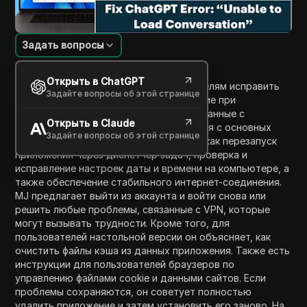
Задать вопросы
Введение в содержание
Открыть в ChatGPT
В этом руководстве MJ помогает зрителям исправить
Задайте вопросы об этой странице
распространённые ошибки, возникающие при
использовании ChatGPT, особенно связанные с
Открыть в Claude
загрузкой разговоров. Видео начинается с основных
Задайте вопросы об этой странице
методов устранения неполадок, таких как перезапуск
приложения через диспетчер задач, проверка и
исправление настроек даты и времени на компьютере, а
также обеспечение стабильного интернет-соединения.
MJ предлагает выйти из аккаунта и войти снова или
решить любые проблемы, связанные с VPN, которые
могут вызывать трудности. Кроме того, для
пользователей настольной версии он объясняет, как
очистить файлы кэша из данных приложения. Также есть
инструкции для пользователей браузеров по
управлению файлами cookie и данными сайтов. Если
проблемы сохраняются, он советует полностью
удалить приложение и затем установить его заново. На