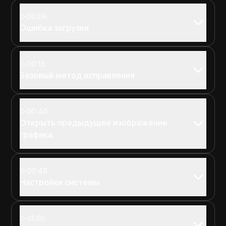
00:06
Ошибка загрузки
00:15
Базовый метод исправления
00:40
Открыть предыдущее изображение
графика.
00:48
Настройки системы
01:00