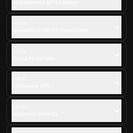
Неправильная дата и время
01:16
Проверка интернет-соединения
01:19
Выход из системы
01:31
Отключите VPN.
01:40
Запустите команду.