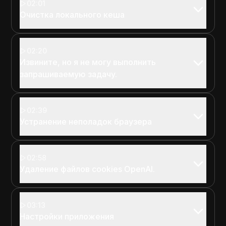
02:01
Очистка локального кеша
02:20
Извините, но я не могу выполнить
запрашиваемую задачу.
02:39
Устранение неполадок браузера
02:58
Удаление файлов cookies OpenAI.
03:13
Настройки приложения