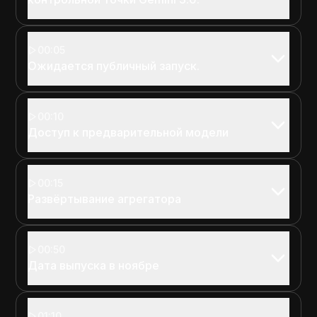
00:05
Ожидается публичный запуск.
00:10
Доступ к предварительной модели
00:15
Развёртывание агрегатора
00:50
Дата выпуска в ноябре
01:10