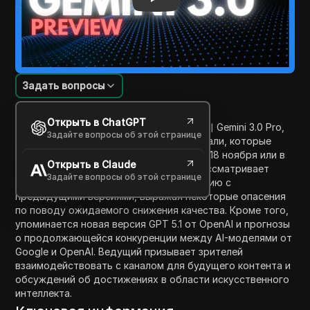
Задать вопросы
Введение в содержание
Открыть в ChatGPT
В видео обсуждается предстоящее 출시 Gemini 3.0 Pro,
Задайте вопросы об этой странице
подчеркивая его предварительные детали, которые
предполагают публичный запуск около 18 ноября или в
Открыть в Claude
начале декабря 2025 года. Ведущий рассматривает
Задайте вопросы об этой странице
возможности новой модели по сравнению с
предыдущими версиями, выражая некоторые опасения
по поводу ожидаемого снижения качества. Кроме того,
упоминается новая версия GPT 5.1 от OpenAI и прогнозы
о продолжающейся конкуренции между AI-моделями от
Google и OpenAI. Ведущий призывает зрителей
взаимодействовать с каналом для будущего контента и
обсуждений об достижениях в области искусственного
интеллекта.