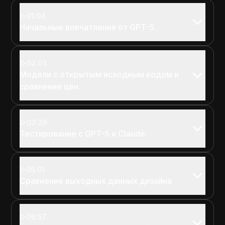
01:04
Начальные впечатления от GPT-5
02:03
Модели с открытым исходным кодом и
сравнение цен.
03:29
Тестирование с GPT-5 и Claude.
05:01
Сравнение выходных данных дизайна
06:57