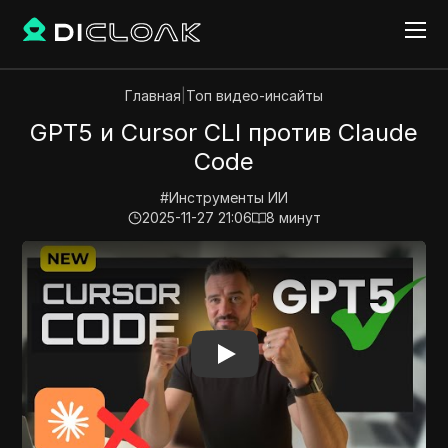
Главная
|
Топ видео-инсайты
GPT5 и Cursor CLI против Claude
Code
#
Инструменты ИИ
2025-11-27 21:06
8
минут
Play Video:
GPT5 и Cursor CLI против Claude Code