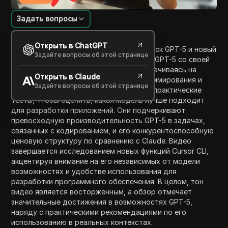
Задать вопросы
Введение в содержание
Открыть в ChatGPT
В этом видео ведущий обсуждает выпуск GPT-5 и новый
Задайте вопросы об этой странице
инструмент Cursor CLI. Они сравнивают GPT-5 со своей
любимой моделью Claude 4.1, сосредотачиваясь на
Открыть в Claude
производительности для задач программирования и
Задайте вопросы об этой странице
ценах. Ведущий проводит бенчмарки и практические
тесты, чтобы оценить, какая модель лучше подходит
для разработки приложений. Они подчеркивают
превосходную производительность GPT-5 в задачах,
связанных с кодированием, и его конкурентоспособную
ценовую структуру по сравнению с Claude. Видео
завершается исследованием новых функций Cursor CLI,
акцентируя внимание на его независимых от модели
возможностях и удобстве использования для
разработки программного обеспечения. В целом, тон
видео является восторженным, а обзор отмечает
значительные достижения в возможностях GPT-5,
наряду с практическими рекомендациями по его
использованию в реальных контекстах.