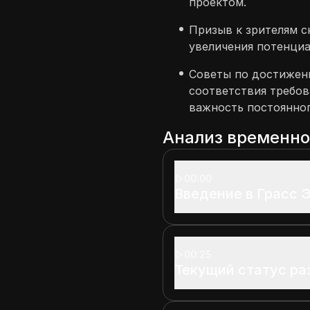
проектом.
Призыв к зрителям с
увеличения потенциа
Советы по достижен
соответствия требо
важность постоянно
Анализ временн
00:00
Введение в Грасс 
00:25
Текущий статус раз