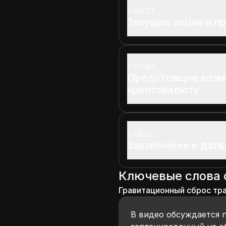
06:37
Текущие акции и п
07:49
Предстоящие возм
криптовалюту.
08:01
Заключение и дал
Ключевые слова
Гравитационный сброс тр
В видео обсуждается п