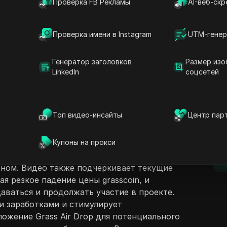
Проверка FB Рекламы
AI-веб-скр
Проверка имени в Instagram
UTM-генер
Генератор заголовков
Размер изо
LinkedIn
соцсетей
ржание
Задать вопросы
уждает проект Grass Air Drop и его
 1 января 2026 года. Подчеркивая важность
Открыть в ChatGPT
Топ видео-инсайты
Центр пар
Задайте вопросы об этой стра
D
ает зрителей активнее накапливать очки и
аспределение air drop, запланированное
Открыть в Claude
Купоны на прокси
ителей информируют о значительных
Задайте вопросы об этой стра
п
ельности для второго сезона проекта по
ном. Видео также подчеркивает текущие
я резкое падение цены grasscoin, и
аваться и продолжать участие в проекте.
и заработками и стимулирует
ложение Grass Air Drop для потенциального