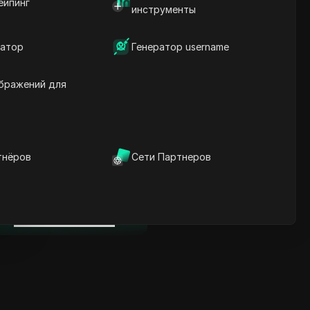
ейпинг
Ключевая информация
инструменты
Анализ временной
шкалы
атор
Генератор username
Ключевые слова
содержания
Связанные вопросы и
бражений для
ответы
Больше рекомендаций
видео
тнёров
Сети Партнеров
нице
ICloak антидетект браузер
надежно управляет
несколькими аккаунтами и
нице
редотвращает блокировки
Скачать