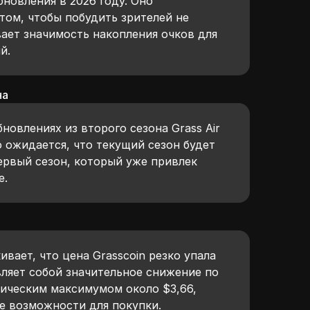
новления в 2026 году. Оно
том, чтобы побудить зрителей не
ает значимость накопления очков для
й.
на
новлениях из второго сезона Grass Air
о ожидается, что текущий сезон будет
ервый сезон, который уже привлек
е.
ает, что цена Grasscoin резко упала
вляет собой значительное снижение по
рическим максимумом около $3,66,
е возможности для покупки.