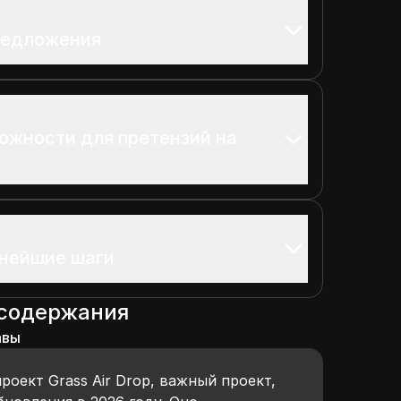
редложения
ожности для претензий на
ьнейшие шаги
 содержания
авы
роект Grass Air Drop, важный проект,