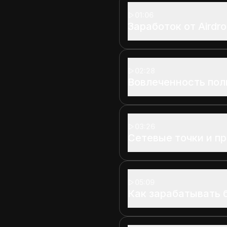
01:06
Заработок от Airdr
02:28
Вовлеченность пол
03:26
Сетевые точки и п
05:09
Как зарабатывать 