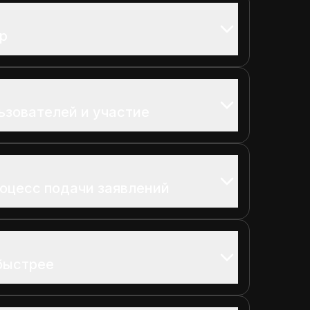
op
ьзователей и участие
роцесс подачи заявлений
быстрее