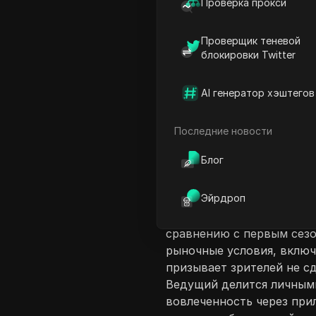
Проверка прокси
Проверщик теневой
блокировки Twitter
AI генератор хэштегов
Введение в соде
В этом видео ведущий обс
Последние новости
последние обновления на
Блог
проекта, ведущий призыв
упоминает предстоящую р
Эйрдроп
на начало 2026 года. Зр
ожиданиях по производит
сравнению с первым сезо
рыночные условия, включа
призывает зрителей не сд
Ведущий делится личным
вовлеченность через при