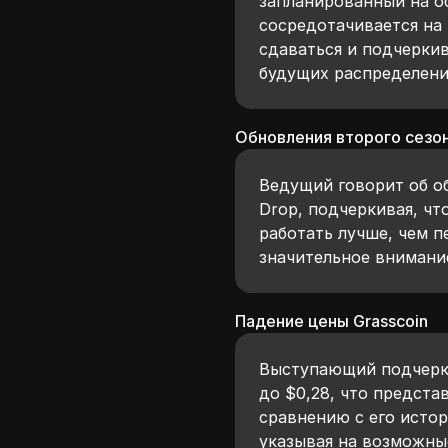
запланированный на об
сосредотачивается на 
сдаваться и подчеркив
будущих распределени
Обновления второго сезо
Ведущий говорит об об
Drop, подчеркивая, чт
работать лучше, чем п
значительное внимани
Падение цены Grasscoin
Выступающий подчеркив
до $0,28, что предста
сравнению с его исто
указывая на возможны