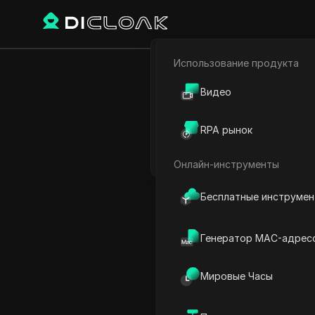
Использование продукта
Электронная коммерци
Обновления a
Видео
Партнёрский маркетинг
-
RPA рынок
Веб-паук
Онлайн-инструменты
Play Video:
Обновления air
Бесплатные инструме
Генератор MAC-адрес
Мировые Часы