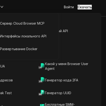
м
Войти
Скачать
Сервер Cloud Browser MCP
 дата запроса
туп к аккаунту
Открытый API
Интерфейсы локального API
ss
йс расширений
Развертывание Docker
Какой у меня Browser User
500 airdrop Grass
 UA
Agent
адресов
Генератор кода 2FA
ak Test
Генератор UUID
Содержание
Введение в содержание
Бесплатные SMM-