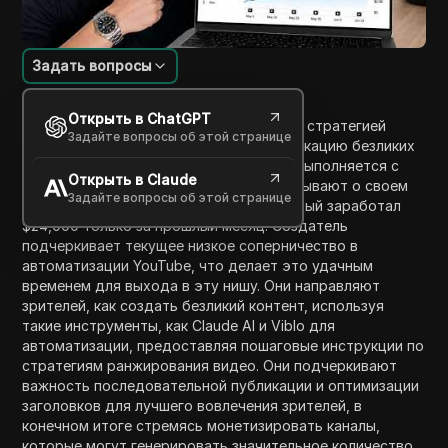
Задать вопросы
Введение в содержание
Открыть в ChatGPT
В этом видео создатель делится своей стратегией
Задайте вопросы об этой странице
заработка $20,000 в месяц через публикацию безликих
YouTube shorts, при этом 90% работы выполняется с
Открыть в Claude
помощью Claude AI. Они кратко рассказывают о своем
Задайте вопросы об этой странице
успехе с одним из своих каналов, который заработал
$24,000 только за прошлый месяц. Создатель
подчеркивает текущее низкое соперничество в
автоматизации YouTube, что делает это удачным
временем для выхода в эту нишу. Они направляют
зрителей, как создать безликий контент, используя
такие инструменты, как Claude AI и Viblo для
автоматизации, предоставляя пошаговые инструкции по
стратегиям ранжирования видео. Они подчеркивают
важность последовательной публикации и оптимизации
заголовков для лучшего вовлечения зрителей, в
конечном итоге стремясь монетизировать каналы,
которые могут генерировать значительное количество