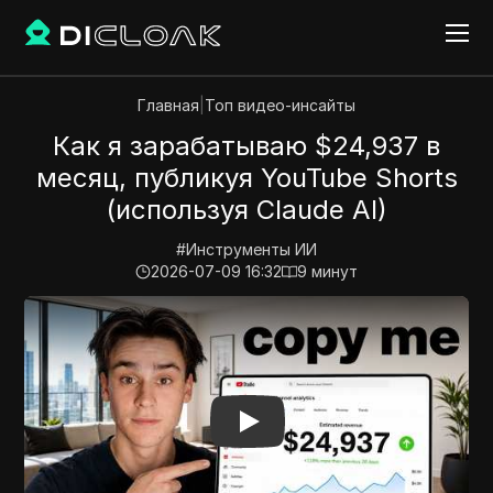
Главная
|
Топ видео-инсайты
Как я зарабатываю $24,937 в
месяц, публикуя YouTube Shorts
(используя Claude AI)
#
Инструменты ИИ
2026-07-09 16:32
9
минут
Play Video:
Как я зарабатываю $24,937 в месяц, публ