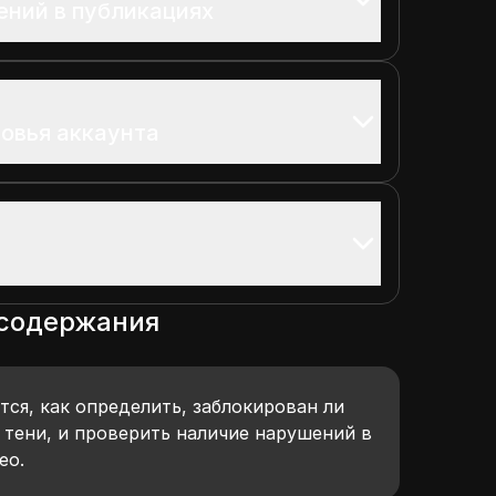
ений в публикациях
овья аккаунта
 содержания
тся, как определить, заблокирован ли
в тени, и проверить наличие нарушений в
ео.