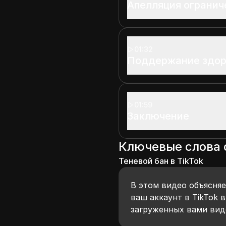
Апелляция огранич
01:32
Поддержание здор
01:59
Заключение
Ключевые слова
Теневой бан в TikTok
В этом видео объясняе
ваш аккаунт в TikTok 
загруженных вами вид