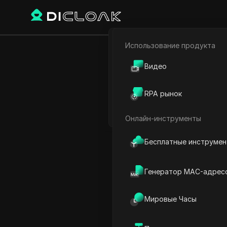
Использование продукта
Электронная коммерци
Как провер
Видео
Партнёрский маркетинг
TikTok (Т
RPA рынок
Веб-паук
Онлайн-инструменты
Play Video:
Как проверить
Бесплатные инструме
Генератор MAC-адрес
Мировые Часы