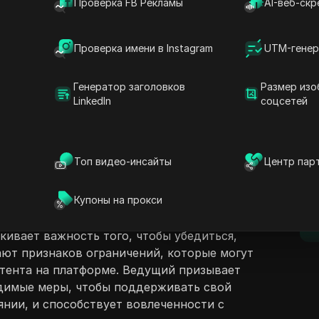
Проверка FB Рекламы
AI-веб-скр
Проверка имени в Instagram
UTM-генер
Генератор заголовков
Размер изо
LinkedIn
соцсетей
ржание
Задать вопросы
ясняет, как узнать, был ли ваш аккаунт в
ни или сталкивается с какими-либо
Открыть в ChatGPT
Топ видео-инсайты
Центр пар
Задайте вопросы об этой стра
D
лючает в себя открытие приложения
 профиля и доступ к TikTok Studio для
Открыть в Claude
Купоны на прокси
уя инструкциям, пользователи могут
Задайте вопросы об этой стра
п
ия на свои публикации и подать на них
кивает важность того, чтобы убедиться,
ают признаков ограничений, которые могут
тента на платформе. Ведущий призывает
одимые меры, чтобы поддерживать свой
янии, и способствует вовлеченности с