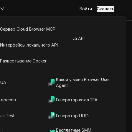
м
Войти
Скачать
Сервер Cloud Browser MCP
 приложении
туп к аккаунту
Открытый API
Интерфейсы локального API
преждения)
йс расширений
Развертывание Docker
Какой у меня Browser User
бан, лимиты и предупреждения)
 UA
Agent
адресов
Генератор кода 2FA
ak Test
Генератор UUID
Содержание
Введение в содержание
Бесплатные SMM-