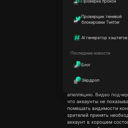
Проверка прокси
Проверщик теневой
блокировки Twitter
AI генератор хэштегов
Введение в соде
В этом видео ведущий объ
Последние новости
TikTok заблокирован в те
Блог
нарушениями. Процесс вк
TikTok, переход в область
Эйрдроп
проверки аккаунта. След
увидеть любые ограничен
апелляцию. Видео подчер
что аккаунты не показыв
помешать видимости кон
зрителей принять необх
аккаунт в хорошем состо