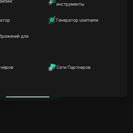
ейпинг
Ключевая информация
инструменты
Анализ временной
шкалы
атор
Генератор username
Ключевые слова
содержания
Связанные вопросы и
бражений для
ответы
Больше рекомендаций
видео
тнёров
Сети Партнеров
нице
ICloak антидетект браузер
надежно управляет
несколькими аккаунтами и
нице
редотвращает блокировки
Скачать