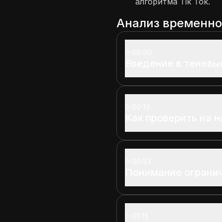
алгоритма Tik Tok.
Анализ временн
00:00
Введение в теневы
00:19
Как проверить на 
00:53
Понимание ограни
01:15