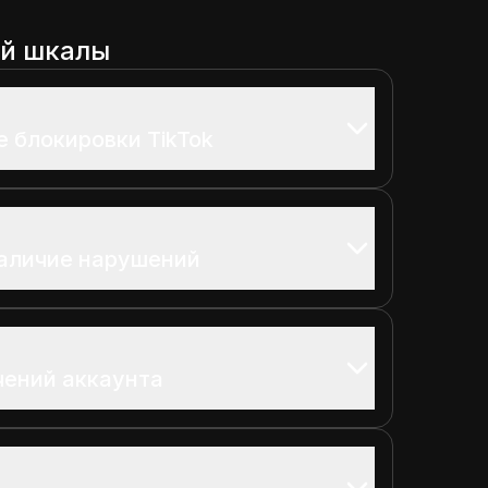
ой шкалы
е блокировки TikTok
наличие нарушений
чений аккаунта