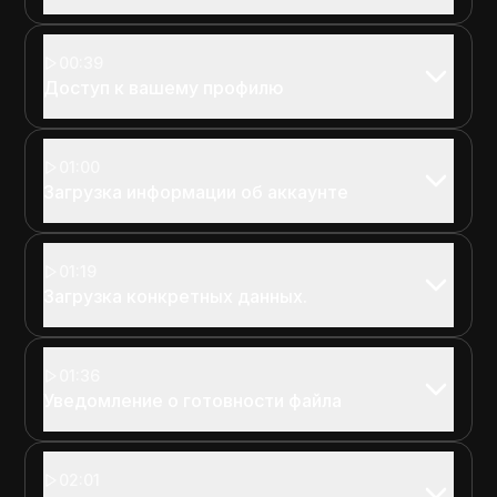
00:39
Доступ к вашему профилю
01:00
Загрузка информации об аккаунте
01:19
Загрузка конкретных данных.
01:36
Уведомление о готовности файла
02:01