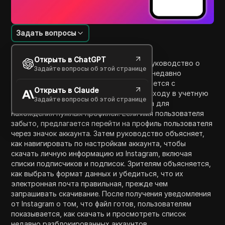
Задать вопросы
Введение в содержание
Открыть в ChatGPT
Это видео предоставляет пошаговое руководство о
Задайте вопросы об этой странице
том, как проверить людей, которых вы недавно
разблокировали в Instagram. Оно начинается с
Открыть в Claude
инструкций по открытию приложения, входу в учетную
Задайте вопросы об этой странице
запись и использованию функции поиска для
нахождения нужных профилей. Если имя пользователя
забыто, предлагается перейти на профиль пользователя
через значок аккаунта. Затем руководство объясняет,
как навигировать по настройкам аккаунта, чтобы
скачать личную информацию из Instagram, включая
списки подписчиков и подписок. Зрителям объясняется,
как выбрать формат данных и убедиться, что их
электронная почта правильная, прежде чем
запрашивать скачивание. После получения уведомления
от Instagram о том, что файл готов, пользователям
показывается, как скачать и просмотреть список
недавно разблокированных аккаунтов.