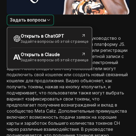
Задать вопросы
Введение в содержание
Открыть в ChatGPT
Это видео предоставляет пошаговое руководство о
Задайте вопросы об этой странице
том, как получить свои токены CH через платформу JS.
Оно начинается с инструкций по входу или регистрации
Открыть в Claude
на сайте J.J. и аутентификации вашей учетной записи с
Задайте вопросы об этой странице
помощью кода, отправленного на ваш электронный
адрес. После входа в систему пользователи могут
подключить свой кошелек или создать новый связанный
кошелек для продолжения. Видео объясняет, как
получить токены, нажав на кнопку «получить», и
подчеркивает, что пользователи также могут выбрать
вариант «зафиксировать» свои токены, что
предполагает получение вознаграждений и вклад в
сообщество Meta Caliz. Дополнительные преимущества
включают возможность подачи заявок на хорошие
карты и заработок большего количества токенов CH
через различные взаимодействия. В руководстве
подчеркивается, что получение токенов можно