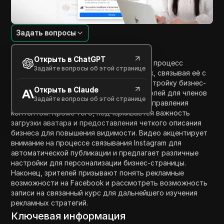
Задать вопросы
Введение в содержание
Открыть в ChatGPT
В этом видео зрителей проводят через процесс
Задайте вопросы об этой странице
создания бизнес-стратегии на Facebook, связывая её с
Instagram. Ключевые шаги включают настройку бизнес-
Открыть в Claude
страницы на Facebook, установление ролей для членов
Задайте вопросы об этой странице
команды и обеспечение эффективного управления
контентом. Кроме того, подчеркивается важность
загрузки аватара и предоставления четкого описания
бизнеса для повышения видимости. Видео акцентирует
внимание на процессе связывания Instagram для
автоматической публикации и предлагает различные
настройки для персонализации бизнес-страницы.
Наконец, зрителей призывают понять рекламные
возможности на Facebook и рассмотреть возможность
записи на связанный курс для дальнейшего изучения
рекламных стратегий.
Ключевая информация