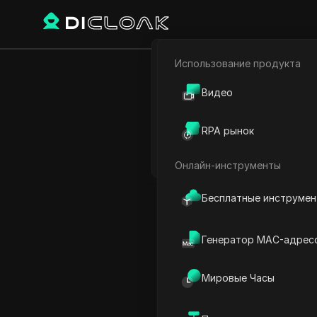
Использование продукта
Электронная коммерци
Как создат
Видео
Партнёрский маркетинг
аккаунте
RPA рынок
Веб-паук
Онлайн-инструменты
Play Video:
Как создать н
Бесплатные инструме
Генератор MAC-адрес
Мировые Часы