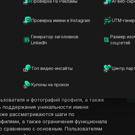
Проверка FB Рекламы
AI-веб-скр
Проверка имени в Instagram
UTM-генер
Генератор заголовков
Размер изо
LinkedIn
соцсетей
ржание
Задать вопросы
емонстрирует, как управлять несколькими
социальных сетей. Оно объясняет процесс
Открыть в ChatGPT
Топ видео-инсайты
Центр пар
Задайте вопросы об этой стра
D
й с использованием одной учетной записи,
подписываться на различные страницы,
Открыть в Claude
Купоны на прокси
одить уникальных друзей для каждого
Задайте вопросы об этой стра
п
подробно описывается настройка профиля,
ьзователя и фотографий профиля, а также
ь поддержания уникальности имени
акже рассматриваются шаги по
филями, а также ограничения функционала
о сравнению с основным. Пользователям