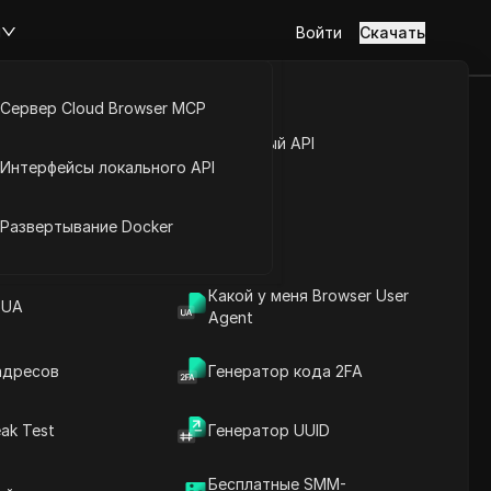
м
Войти
Скачать
Сервер Cloud Browser MCP
ook в одном
туп к аккаунту
Открытый API
Интерфейсы локального API
 Facebook
йс расширений
Развертывание Docker
Какой у меня Browser User
ние нового профиля Facebook
 UA
Agent
адресов
Генератор кода 2FA
ak Test
Генератор UUID
Содержание
Введение в содержание
Бесплатные SMM-