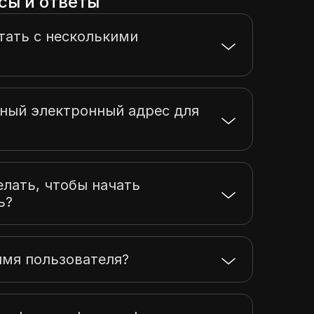
сы и ответы
тать с несколькими
ный электронный адрес для
елать, чтобы начать
ь?
имя пользователя?