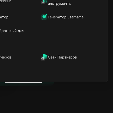
ейпинг
Ключевая информация
инструменты
Анализ временной
шкалы
атор
Генератор username
Ключевые слова
содержания
Связанные вопросы и
бражений для
ответы
Больше рекомендаций
видео
тнёров
Сети Партнеров
нице
ICloak антидетект браузер
надежно управляет
несколькими аккаунтами и
нице
редотвращает блокировки
Скачать