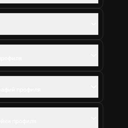
профиля
рафий профиля
ойки профиля