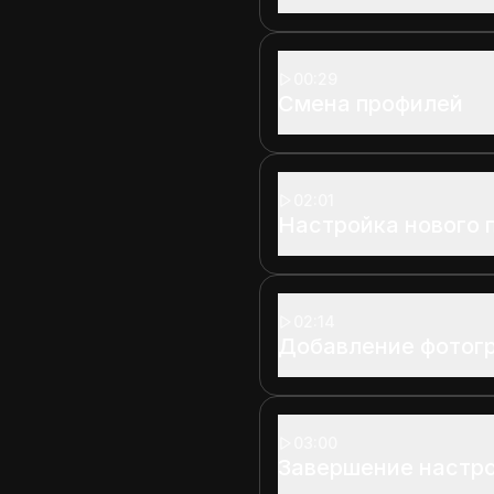
00:29
Смена профилей
02:01
Настройка нового 
02:14
Добавление фотог
03:00
Завершение настр