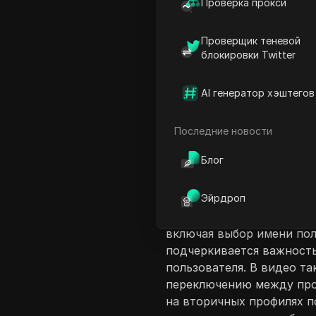
Проверка прокси
Проверщик теневой
блокировки Twitter
AI генератор хэштегов
Введение в соде
Этот видеоруководство д
Последние новости
профилями на платформе 
Блог
создания разных профиле
позволяя пользователям 
Эйрдроп
вступать в группы и зав
профиля. В руководстве 
включая выбор имени пол
подчеркивается важност
пользователя. В видео т
переключению между про
на вторичных профилях п