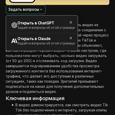
Задать вопросы
Введение в содержание
Открыть в ChatGPT
Это видео демонстрирует, как загружать видео из
Задайте вопросы об этой странице
TikTok для просмотра оффлайн, даже без соединения с
интернетом. Ведущий проводит зрителей через процесс
Открыть в Claude
пошагово, начиная с входа в приложение TikTok и
Задайте вопросы об этой странице
доступа к настройкам пользователя. Они объясняют,
как найти раздел "офлайн-видео" в меню настроек, где
пользователи могут выбрать, сколько видео загружать
(от 50 до 200) и отслеживать ход загрузки. Видео
завершается подчеркиванием удобства просмотра
загруженного контента без использования интернет-
трафика, что делает его доступным в различных
ситуациях, таких как поездки. Зрителей призывают
подписаться на канал для получения дополнительных
уроков и поделиться видео.
Ключевая информация
В видео демонстрируется, как смотреть видео Tik
Tok без подключения к интернету, загружая клипы