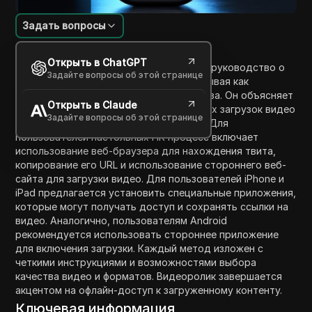
Задать вопросы
Введение в содержание
Открыть в ChatGPT
Видеоролик предоставляет пошаговое руководство о
Задайте вопросы об этой странице
том, как скачать видео с Twitter, охватывая как
настольные, так и мобильные устройства. Он объясняет
Открыть в Claude
ограничения Twitter в отношении прямых загрузок видео
Задайте вопросы об этой странице
и предлагает альтернативные методы. Для
пользователей настольных ПК процесс включает
использование веб-браузера для нахождения твита,
копирование его URL и использование стороннего веб-
сайта для загрузки видео. Для пользователей iPhone и
iPad предлагается установить специальные приложения,
которые могут получать доступ и сохранять ссылки на
видео. Аналогично, пользователям Android
рекомендуется использовать стороннее приложение
для включения загрузки. Каждый метод изложен с
четкими инструкциями и возможностями выбора
качества видео и форматов. Видеоролик завершается
акцентом на офлайн-доступ к загруженному контенту.
Ключевая информация