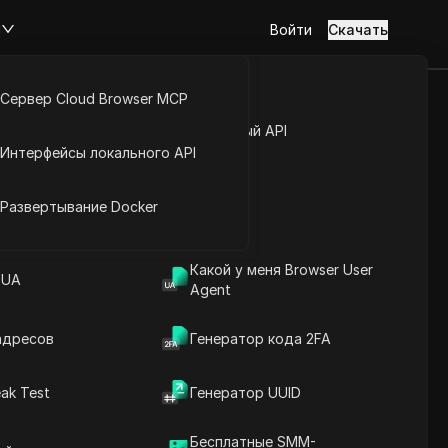
м
Войти
Скачать
Сервер Cloud Browser MCP
ogni
туп к аккаунту
Открытый API
Интерфейсы локального API
йс расширений
Развертывание Docker
Какой у меня Browser User
 UA
Agent
адресов
Генератор кода 2FA
Содержание
ak Test
Генератор UUID
Введение в содержание
Ключевая информация
Бесплатные SMM-
Анализ временной