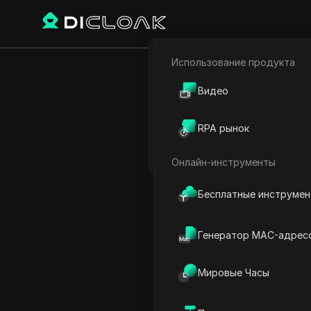
Использование продукта
Электронная коммерци
как
Видео
Партнёрский маркетинг
RPA рынок
Веб-паук
Онлайн-инструменты
Play Video:
как осуществит
Бесплатные инструме
Генератор MAC-адрес
Мировые Часы