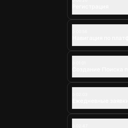
00:26
Регистрация
00:56
Навигация по плат
01:01
Создание Поиска 
02:03
Ежедневные заявки
02:47