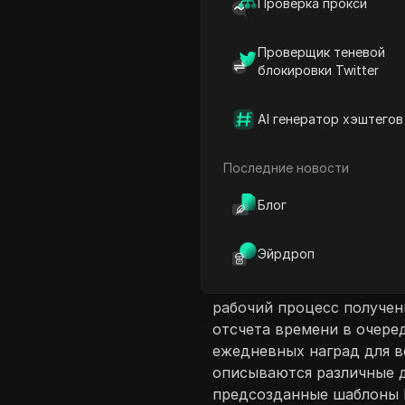
Проверка прокси
Проверщик теневой
блокировки Twitter
Введение в соде
AI генератор хэштегов
Это видео служит руков
трудности с навигацией 
Последние новости
подчеркивает шаги, необ
реферального кода и вхо
Блог
пользователи могут прос
взаимодействовать с так
Эйрдроп
с помощью поисков на ос
как вводить подсказки д
рабочий процесс получен
отсчета времени в очеред
ежедневных наград для 
описываются различные 
предсозданные шаблоны И