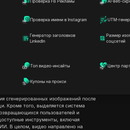
Проверка FB Рекламы
AI-веб-скр
Проверка имени в Instagram
UTM-генер
ржание
Задать вопросы
Генератор заголовков
Размер изо
LinkedIn
соцсетей
одством для пользователей, испытывающих
по определенной платформе. Оно
Открыть в ChatGPT
Задайте вопросы об этой стра
D
ходимые для регистрации, ввода
да в систему. После входа на платформу
Топ видео-инсайты
Центр пар
Открыть в Claude
матривать баланс своего кошелька и
Задайте вопросы об этой стра
п
ими функциями, как создание изображений
Купоны на прокси
нове ИИ. В учебном пособии объясняется,
ля генерации изображений, и описывается
ия сгенерированных изображений после
и. Кроме того, выделяется система
возвращающихся пользователей и
доступные инструменты, включая
И. В целом, видео направлено на