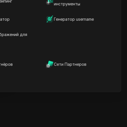
ейпинг
инструменты
шкалы
Ключевые слова
содержания
атор
Генератор username
Связанные вопросы и
ответы
Больше рекомендаций
бражений для
видео
нице
ICloak антидетект браузер
надежно управляет
тнёров
Сети Партнеров
несколькими аккаунтами и
нице
редотвращает блокировки
Скачать