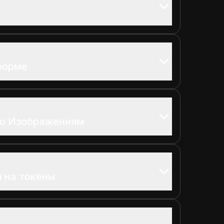
форме
по Изображениям
 на токены