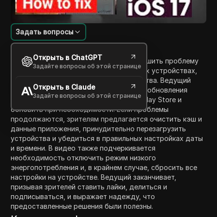
Задать вопросы
Введение в содержание
Открыть в ChatGPT
Этот видеоурок демонстрирует, как решить проблему
Задайте вопросы об этой странице
'Сессия Facebook истекла' на различных устройствах,
включая iPhone, iPad и Android-устройства. Ведущий
Открыть в Claude
начинает с совета зрителям проверить обновления
Задайте вопросы об этой странице
приложения Facebook в App Store или Play Store и
обновить при необходимости. Если проблемы
продолжаются, зрителям предлагается очистить кэш и
данные приложения, принудительно перезагрузить
устройства и убедиться в правильных настройках даты
и времени. В видео также подчеркивается
необходимость отключить режим низкого
энергопотребления и, в крайнем случае, сбросить все
настройки на устройстве. Ведущий заканчивает,
призывая зрителей ставить лайки, делиться и
подписываться, и выражает надежду, что
предоставленные решения были полезны.