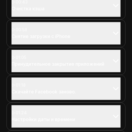
00:43
Очистка кэша
00:58
Снятие загрузки с iPhone
01:05
Принудительное закрытие приложений
01:18
Скачайте Facebook заново.
01:24
Настройки даты и времени