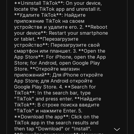
**Uninstall TikTok**: On your device,
locate the TikTok app and uninstall it.
**Удалите TikTok**: Найдите
приложение TikTok на своем
устройстве и удалите его. 2. **Reboot
your device**: Restart your smartphone
or tablet. **Перезагрузите
устройство**: Перезагрузите свой
смартфон или планшет. 3. **Open the
App Store**: For iPhone, open the App
Store; for Android, open Google Play
Store. **Откройте магазин
приложений**: Для iPhone откройте
App Store; для Android откройте
Google Play Store. 4. **Search for
TikTok**: In the search bar, type
"TikTok" and press enter. **Найдите
TikTok**: В строке поиска введите
"TikTok" и нажмите Enter. 5.
**Download the app**: Click on the
TikTok app in the search results and
then tap "Download" or "Install".