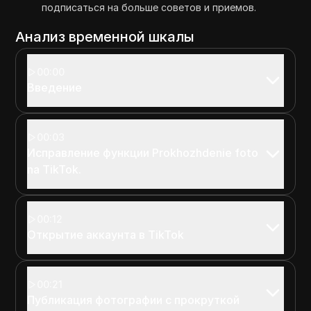
подписаться на больше советов и приемов.
Анализ временной шкалы
00:00
Введение
00:03
Исправление функции Prokhozhdenie foto
na TikTok.
00:12
Открытие аккаунта в TikTok
00:21
Публикация фотографии с прокруткой