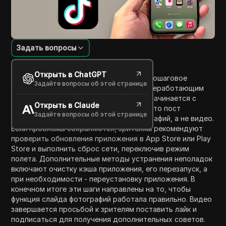
Задать вопросы
Введение в содержание
Открыть в ChatGPT
В этом видео Force Restar предлагает пошаговое
Задайте вопросы об этой странице
руководство по решению проблемы с неработающим
слайдом фотографий в TikTok. Учебник начинается с
Открыть в Claude
доступа к аккаунту TikTok и проверки, что пост
Задайте вопросы об этой странице
содержит несколько выбранных фотографий, а не видео.
Если проблемы сохраняются, зрителям рекомендуют
проверить обновления приложения в App Store или Play
Store и выполнить сброс сети, переключив режим
полета. Дополнительные методы устранения неполадок
включают очистку кэша приложения, его перезапуск, а
при необходимости - переустановку приложения. В
конечном итоге эти шаги направлены на то, чтобы
функция слайда фотографий работала правильно. Видео
завершается просьбой к зрителям поставить лайк и
подписаться для получения дополнительных советов.