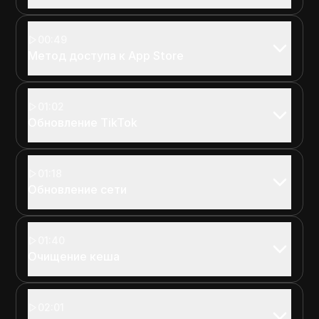
00:49
Метод доступа к App Store
01:02
Обновление TikTok
01:18
Обновление сети
01:40
Очищение кеша
02:01