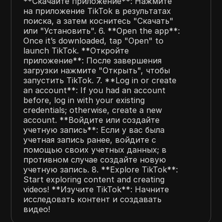
**Скачайте приложение**: Нажмите
на приложение TikTok в результатах
поиска, а затем коснитесь "Скачать"
или "Установить". 6. **Open the app**:
Once it’s downloaded, tap "Open" to
launch TikTok. **Откройте
приложение**: После завершения
загрузки нажмите "Открыть", чтобы
запустить TikTok. 7. **Log in or create
an account**: If you had an account
before, log in with your existing
credentials; otherwise, create a new
account. **Войдите или создайте
учетную запись**: Если у вас была
учетная запись ранее, войдите с
помощью своих учетных данных; в
противном случае создайте новую
учетную запись. 8. **Explore TikTok**:
Start exploring content and creating
videos! **Изучите TikTok**: Начните
исследовать контент и создавать
видео!