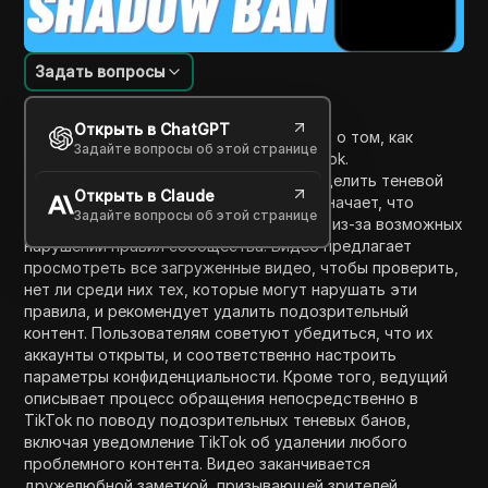
Задать вопросы
Введение в содержание
Открыть в ChatGPT
Это видео предоставляет руководство о том, как
Задайте вопросы об этой странице
исправить или снять теневой бан в TikTok.
Представляющий объясняет, что определить теневой
Открыть в Claude
бан может быть сложно, так как это означает, что
Задайте вопросы об этой странице
алгоритм ограничивает охват контента из-за возможных
нарушений правил сообщества. Видео предлагает
просмотреть все загруженные видео, чтобы проверить,
нет ли среди них тех, которые могут нарушать эти
правила, и рекомендует удалить подозрительный
контент. Пользователям советуют убедиться, что их
аккаунты открыты, и соответственно настроить
параметры конфиденциальности. Кроме того, ведущий
описывает процесс обращения непосредственно в
TikTok по поводу подозрительных теневых банов,
включая уведомление TikTok об удалении любого
проблемного контента. Видео заканчивается
дружелюбной заметкой, призывающей зрителей