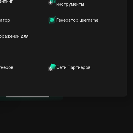
ейпинг
Ключевая информация
инструменты
Анализ временной
шкалы
атор
Генератор username
Ключевые слова
содержания
Связанные вопросы и
бражений для
ответы
Больше рекомендаций
видео
тнёров
Сети Партнеров
нице
ICloak антидетект браузер
надежно управляет
несколькими аккаунтами и
нице
редотвращает блокировки
Скачать