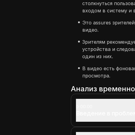
столкнуться пользова
входом в систему и 
Это assures зрителей
видео.
Зрителям рекоменду
устройства и следов
один из них.
В видео есть фонова
просмотра.
Анализ временн
00:00
Введение в проблем