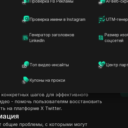
Проверка FB Рекламы
AI-веб-скр
Проверка имени в Instagram
UTM-генер
Генератор заголовков
Размер изо
LinkedIn
соцсетей
ржание
Задать вопросы
оводство для пользователей,
X Twitter, в частности, тех, кто не может
Открыть в ChatGPT
Топ видео-инсайты
Центр пар
Задайте вопросы об этой стра
D
смотреть свою ленту. Оно успокаивает
аниковать, и излагает пошаговый процесс
Открыть в Claude
Купоны на прокси
ления этих проблем. Следование
Задайте вопросы об этой стра
п
с открытия настроек мобильного
 конкретных шагов для эффективного
идео - помочь пользователям восстановить
ь на платформе X Twitter.
мация
т общие проблемы, с которыми могут