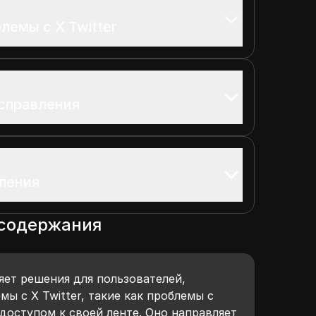
лемы с X Twitter
справления
ления
 содержания
яет решения для пользователей,
 с X Twitter, такие как проблемы с
доступом к своей ленте. Оно направляет