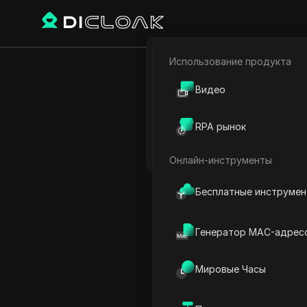
Использование продукта
Электронная коммерци
Как исправит
Видео
Партнёрский маркетинг
| 
RPA рынок
Веб-паук
Онлайн-инструменты
Play Video:
Как исправить 
Бесплатные инструме
Генератор MAC-адрес
Мировые Часы