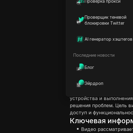
Проверка прокси
Проверщик теневой
блокировки Twitter
AI генератор хэштегов
Введение в соде
Видео предоставляет рук
Последние новости
испытывающих проблемы с 
Блог
войти в систему или про
зрителей, призывая не п
Эйрдроп
для устранения и исправ
инструкциям начинается 
устройства и выполнения
решения проблем. Цель в
доступ и функциональност
Ключевая инфор
Видео рассматривае