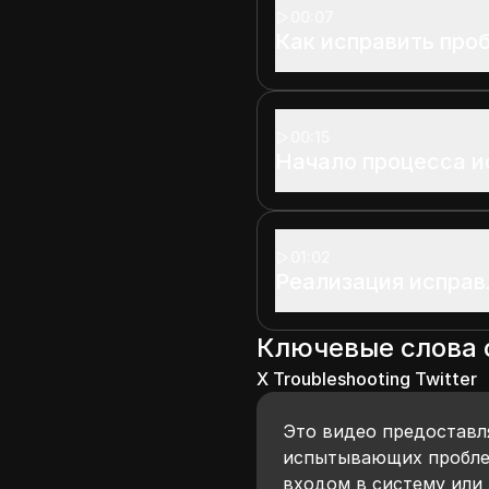
00:07
Как исправить проб
00:15
Начало процесса и
01:02
Реализация исправ
Ключевые слова
X Troubleshooting Twitter
Это видео предоставл
испытывающих проблемы
входом в систему или 