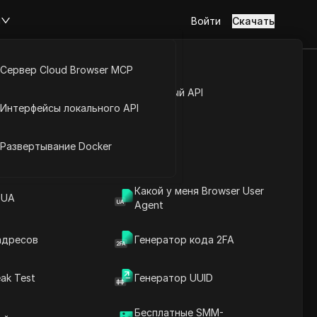
м
Войти
Скачать
Сервер Cloud Browser MCP
r в 2026 году
туп к аккаунту
Открытый API
Интерфейсы локального API
er)
йс расширений
Развертывание Docker
Какой у меня Browser User
аботой X (Twitter)
 UA
Agent
адресов
Генератор кода 2FA
ak Test
Генератор UUID
Содержание
Введение в содержание
Бесплатные SMM-