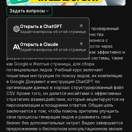
Задать вопросы
Введение в содержание
Открыть в ChatGPT
В этом видео Алекс Бурман раскрывает проверенный
Задайте вопросы об этой странице
метод генерации неограниченного количества
квалифицированных лидов для вашего бизнеса с
Открыть в Claude
использованием технологий ИИ, в частности через
Задайте вопросы об этой странице
ChatGPT. Бурман подробно объясняет, как эффективно и
результативно использовать поисковые системы, такие
как Google и Желтые страницы, для сбора
потенциальных лидов. Учебный курс включает
пошаговые инструкции по поиску лидов, их компиляции
в Google Документ и инструкция ChatGPT по
организации данных в хорошо структурированный файл
CSV. Кроме того, он делится инсайтами о эффективных
стратегиях взаимодействия, которые акцентируются на
персонализации и поощрении ответов. Общая цель
заключается в том, чтобы помочь зрителям улучшить
свои процессы генерации лидов и развивать свой
бизнес без дополнительных затрат. Видео завершается
предложением о бесплатном консультационном звонке