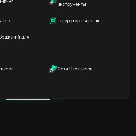
ейпинг
Ключевая информация
инструменты
Анализ временной
шкалы
атор
Генератор username
Ключевые слова
содержания
Связанные вопросы и
бражений для
ответы
Больше рекомендаций
видео
тнёров
Сети Партнеров
нице
ICloak антидетект браузер
надежно управляет
несколькими аккаунтами и
нице
редотвращает блокировки
Скачать