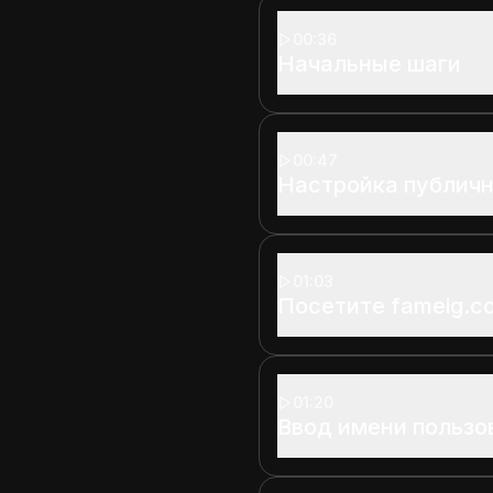
00:36
Начальные шаги
00:47
Настройка публичн
01:03
Посетите fameig.c
01:20
Ввод имени пользов