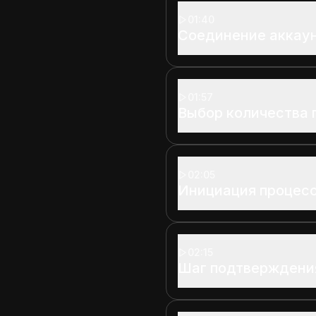
01:40
Соединение аккау
01:57
Выбор количества 
02:05
Инициация процес
02:15
Шаг подтверждени