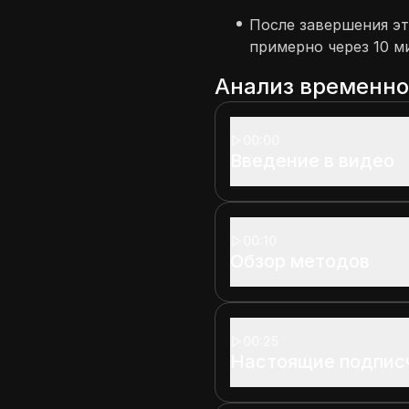
После завершения эт
примерно через 10 м
Анализ временн
00:00
Введение в видео
00:10
Обзор методов
00:25
Настоящие подпис