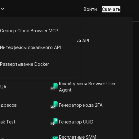
м
Войти
Скачать
Сервер Cloud Browser MCP
 Instagram ✅
туп к аккаунту
Открытый API
Интерфейсы локального API
в Instagram!
йс расширений
Развертывание Docker
Какой у меня Browser User
 бесплатных подписчиков в Instagram!
 UA
Agent
адресов
Генератор кода 2FA
ak Test
Генератор UUID
Содержание
Введение в содержание
Бесплатные SMM-