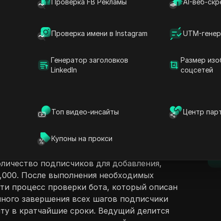
Проверка FB Рекламы
AI-веб-скр
Проверка имени в Instagram
UTM-генер
Генератор заголовков
Размер изо
LinkedIn
соцсетей
ржание
Задать вопросы
едущий демонстрирует увлекательный
ных подписчиков в Instagram. Следуя
Открыть в ChatGPT
Топ видео-инсайты
Центр пар
Задайте вопросы об этой стра
D
и могут увеличить число своих
в ни копейки. Метод включает в себя
Открыть в Claude
Купоны на прокси
gram на публичный, посещение веб-сайта
Задайте вопросы об этой стра
п
пользователя Instagram. Ведущий
количество подписчиков для добавления,
,000. После выполнения необходимых
йти процесс проверки бота, который описан
шного завершения всех шагов подписчики
нту в кратчайшие сроки. Ведущий делится