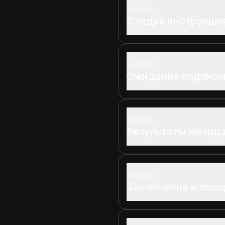
02:30
Следуя инструкци
02:45
Ожидание подписч
03:05
Результаты метод
03:20
Заключение и поощ