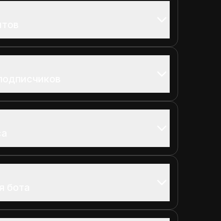
нтов
подписчиков
са
я бота