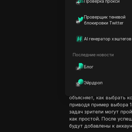
Проверка прокси
Проверщик теневой
блокировки Twitter
AI генератор хэштегов
Введение в соде
В этом учебном видео в
Последние новости
метод получения бесплат
Блог
описанным шагам, зрител
подписчиков, не потрати
Эйрдроп
установку профиля Insta
fameig.com и ввод имени 
объясняет, как выбрать 
приводя пример выбора 1
задач зрители могут про
как простой. После успе
будут добавлены к аккау