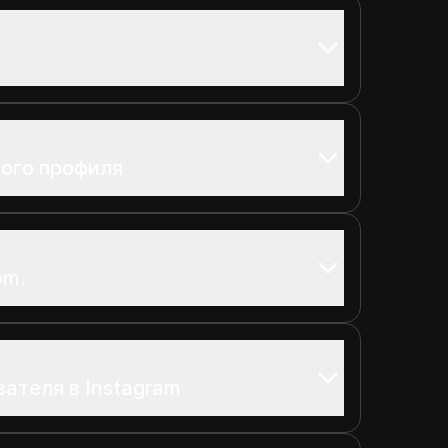
ого профиля
om.
ателя в Instagram