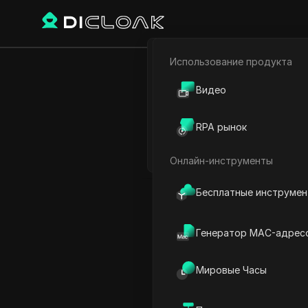
Использование продукта
Электронная коммерци
Как получит
Видео
Партнёрский маркетинг
Легко получ
RPA рынок
Веб-паук
Онлайн-инструменты
Play Video:
Как получить 
Бесплатные инструме
Генератор MAC-адрес
Мировые Часы