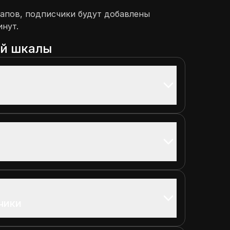
апов, подписчики будут добавлены
инут.
ой шкалы
чики