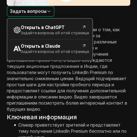
Задать вопросы
Введение в содержание
Открыть в ChatGPT
В этом видео ведущий делится советами о том, как
Задайте вопросы об этой странице
получить LinkedIn Premium бесплатно или за
минимальную стоимость. Он упоминает различные
Открыть в Claude
методы, включая пробное предложение и
Задайте вопросы об этой странице
использование связей в LinkedIn для получения
приглашений. Кроме того, в видео обсуждаются
текущие акционные предложения в Индии, где
пользователи могут получить LinkedIn Premium по
значительно сниженным ценам. Ведущий подчеркивает
простые шаги для настройки пробного периода и
предоставляет ссылки для получения дополнительной
информации в описании видео. Видео завершается
приглашением посмотреть более интересный контент в
будущих видео.
Ключевая информация
Спикер приветствует зрителей и представляет
тему получения LinkedIn Premium бесплатно или по