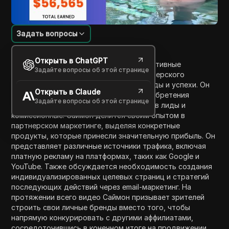
Задать вопросы
Введение в содержание
Открыть в ChatGPT
В этом видео Саймон обсуждает эффективные
Задайте вопросы об этой странице
стратегии генерации трафика для партнерского
маркетинга, включая свои личные доходы и успехи. Он
Открыть в Claude
подчеркивает важность не только приобретения
Задайте вопросы об этой странице
трафика, но и конверсии этого трафика в лиды и
комиссионные. Саймон делится своим опытом в
партнерском маркетинге, выделяя конкретные
продукты, которые принесли значительную прибыль. Он
представляет различные источники трафика, включая
платную рекламу на платформах, таких как Google и
YouTube. Также обсуждается необходимость создания
индивидуализированных целевых страниц и стратегий
последующих действий через email-маркетинг. На
протяжении всего видео Саймон призывает зрителей
строить свои личные бренды вместо того, чтобы
напрямую конкурировать с другими аффилиатами,
сосредоточившись в конечном итоге на продвижении