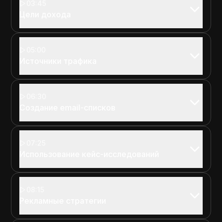
03:45
Цели дохода
05:00
Источники трафика
06:30
Создание email-списков
07:25
Использование кейс-исследований
08:15
Рекламные стратегии